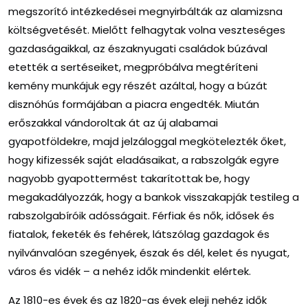
megszorító intézkedései megnyirbálták az alamizsna
költségvetését. Mielőtt felhagytak volna veszteséges
gazdaságaikkal, az északnyugati családok búzával
etették a sertéseiket, megpróbálva megtéríteni
kemény munkájuk egy részét azáltal, hogy a búzát
disznóhús formájában a piacra engedték. Miután
erőszakkal vándoroltak át az új alabamai
gyapotföldekre, majd jelzáloggal megkötelezték őket,
hogy kifizessék saját eladásaikat, a rabszolgák egyre
nagyobb gyapottermést takarítottak be, hogy
megakadályozzák, hogy a bankok visszakapják testileg a
rabszolgabíróik adósságait. Férfiak és nők, idősek és
fiatalok, feketék és fehérek, látszólag gazdagok és
nyilvánvalóan szegények, észak és dél, kelet és nyugat,
város és vidék – a nehéz idők mindenkit elértek.
Az 1810-es évek és az 1820-as évek eleji nehéz idők