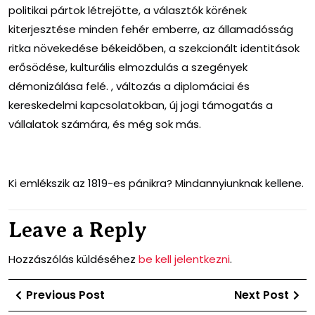
politikai pártok létrejötte, a választók körének
kiterjesztése minden fehér emberre, az államadósság
ritka növekedése békeidőben, a szekcionált identitások
erősödése, kulturális elmozdulás a szegények
démonizálása felé. , változás a diplomáciai és
kereskedelmi kapcsolatokban, új jogi támogatás a
vállalatok számára, és még sok más.
Ki emlékszik az 1819-es pánikra? Mindannyiunknak kellene.
Leave a Reply
Hozzászólás küldéséhez
be kell jelentkezni
.
Bejegyzés
Previous
Ne
Previous Post
Next Post
navigáció
Post
Po