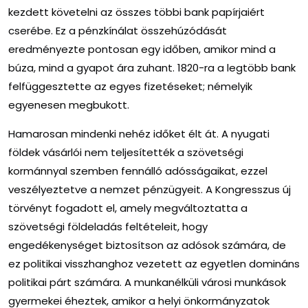
kezdett követelni az összes többi bank papírjaiért
cserébe. Ez a pénzkínálat összehúzódását
eredményezte pontosan egy időben, amikor mind a
búza, mind a gyapot ára zuhant. 1820-ra a legtöbb bank
felfüggesztette az egyes fizetéseket; némelyik
egyenesen megbukott.
Hamarosan mindenki nehéz időket élt át. A nyugati
földek vásárlói nem teljesítették a szövetségi
kormánnyal szemben fennálló adósságaikat, ezzel
veszélyeztetve a nemzet pénzügyeit. A Kongresszus új
törvényt fogadott el, amely megváltoztatta a
szövetségi földeladás feltételeit, hogy
engedékenységet biztosítson az adósok számára, de
ez politikai visszhanghoz vezetett az egyetlen domináns
politikai párt számára. A munkanélküli városi munkások
gyermekei éheztek, amikor a helyi önkormányzatok