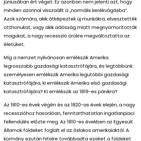
júniusában ért véget. Ez azonban nem jelenti azt, hogy
minden azonnal visszaállt a „normális kerékvágásba”.
Azok számára, akik átképeztek új munkákra, elvesztették
otthonukat, vagy akik adósság miatt megnyomorították
magukat, a nagy recesszió örökre megváltoztatta az
életüket.
Míg a nemzet nyilvánosan emlékszik Amerika
legrosszabb gazdasági katasztrófájára, és legtöbbünk
személyesen emlékszik Amerika legutóbbi gazdasági
katasztrófájára, ki emlékszik Amerika első gazdasági
katasztrófájára? Ki emlékszik az 1819-es pánikra?
Az 1810-es évek végén és az 1820-as évek elején, a nagy
recesszióhoz hasonlóan, fenntarthatatlan ingatlanpiaci
fellendülés előzte meg. Az 1810-es években az Egyesült
Államok földeket foglalt el az őslakos amerikaiaktól. A
kormány ezután hitelre továbbadta ezeket a földeket