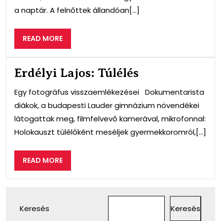
a naptár. A felnőttek állandóan[...]
READ
READ MORE
MORE
Erdélyi Lajos: Túlélés
Egy fotográfus visszaemlékezései Dokumentarista
diákok, a budapesti Lauder gimnázium növendékei
látogattak meg, filmfelvevő kamerával, mikrofonnal:
Holokauszt túlélőként meséljek gyermekkoromról,[...]
READ
READ MORE
MORE
Keresés
Keresés