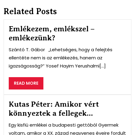
Related Posts
Emlékezem, emlékszel –
emlékezünk?
Szántó T. Gábor „Lehetséges, hogy a felejtés
ellentéte nem is az emlékezés, hanem az
igazságosság?” Yosef Hayim Yerushalmi[...]
READ
READ MORE
MORE
Kutas Péter: Amikor vért
könnyeztek a fellegek…
Egy kisfiú emlékei a budapesti gettóból Gyermek
voltam, amikor a XX. zázad negyvenes éveire fordult