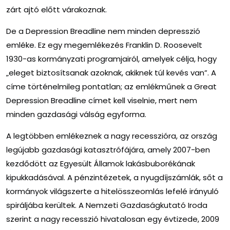
zárt ajtó előtt várakoznak.
De a Depression Breadline nem minden depresszió
emléke. Ez egy megemlékezés Franklin D. Roosevelt
1930-as kormányzati programjairól, amelyek célja, hogy
„eleget biztosítsanak azoknak, akiknek túl kevés van”. A
címe történelmileg pontatlan; az emlékműnek a Great
Depression Breadline címet kell viselnie, mert nem
minden gazdasági válság egyforma.
A legtöbben emlékeznek a nagy recesszióra, az ország
legújabb gazdasági katasztrófájára, amely 2007-ben
kezdődött az Egyesült Államok lakásbuborékának
kipukkadásával. A pénzintézetek, a nyugdíjszámlák, sőt a
kormányok világszerte a hitelösszeomlás lefelé irányuló
spiráljába kerültek. A Nemzeti Gazdaságkutató Iroda
szerint a nagy recesszió hivatalosan egy évtizede, 2009