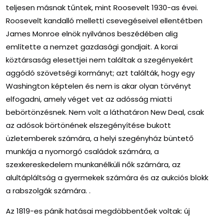
teljesen másnak tűntek, mint Roosevelt 1930-as évei.
Roosevelt kandalló melletti csevegéseivel ellentétben
James Monroe elnök nyilvános beszédében alig
említette a nemzet gazdasági gondjait. A korai
köztársaság elesettjei nem találtak a szegényekért
aggódó szövetségi kormányt; azt találták, hogy egy
Washington képtelen és nem is akar olyan törvényt
elfogadni, amely véget vet az adósság miatti
bebörtönzésnek. Nem volt a láthatáron New Deal, csak
az adósok börtönének elszegényítése bukott
üzletemberek számára, a helyi szegényház büntető
munkája a nyomorgó családok számára, a
szexkereskedelem munkanélküli nők számára, az
alultápláltság a gyermekek számára és az aukciós blokk
a rabszolgák számára. .
Az 1819-es pánik hatásai megdöbbentőek voltak: új