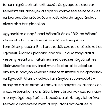
fehér migránsoknak, akik búzát és gyapotot akartak
tenyészteni, amelyek a sajátos környezeti feltételek és
az iparosodás erősödése miatt rekordmagas árakat
élveztek a brit piacokon.
Ugyanakkor a napóleoni háborúk és az 1812-es háború
végével a brit gyártóknak égető szükségük volt
termékeik piacára. Brit kereskedők ezeket a tételeket az
Egyesült Államok piacaira dobták. Ez a költség alatti
verseny lezárta a fiatal nemzet csecsemőgyárait, és
kikényszerítette a városi munkásokat állásukból. És
amúgy is nagyon keveset lehetett fizetni a dolgozóknak.
Az Egyesült Államok súlyos fajhiányban szenvedett –
arany és ezüst érme. A fémvaluta helyett az államok és
a szövetségi kormány által bérelt új bankok százai nagy
mennyiségű papírpénzt bocsátottak ki, hogy lehetővé
tegyék a kereskedelmet, a napi tranzakciókat és a