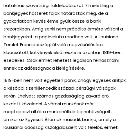
hatalmas szövetségi földeladásokat. Elméletileg a
bankjegyek hátterét fajok határozták meg, de a
gyakorlatban kevés érme gyűlt össze a banki
trezorokban. Amíg senki nem próbálta érmére váltani a
bankjegyeket, a papírvaluta rendben volt. A Louisiana
Terület Franciaországtól való megvásárlására
kibocsátott kötvények első részlete azonban 1819-ben
esedékes. Csak érmét lehetett legálisan felhasználni
ennek az adósságnak a kielégítésére.
1819-ben nem volt egyetlen pánik, ahogy egyesek állítják,
a későbbi tizenkilencedik századi pénzügyi válságok
során. Ehelyett számos gazdaságilag zavaró erő
kezdett közeledni. A városi munkások már
megtapasztalták a munkanélküliség nehézségeit,
amikor az Egyesült Államok második bankja, amely a
louisianai adósság kiszolgálásáért volt felelős, érmét