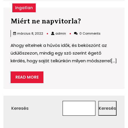
Ingatlan
Miért
Miért ne napvitorla?
ne
admin
március 8, 2022
admin
0 Comments
napvitorla?
Ahogy eltelnek a hűvös idők, és beköszönt az
üdülőszezon, mindig egy szó szerint égető
kérdés, hogy saját telkünkön milyen módszerrel[...]
READ
READ MORE
MORE
Keresés
Keresés