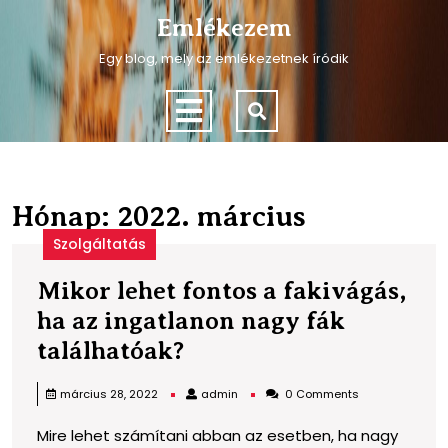
Skip
Emlékezem
to
content
Egy blog, mely az emlékezetnek íródik
Skip
to
Open
content
Menu
Hónap:
2022. március
Szolgáltatás
Mikor lehet fontos a fakivágás,
ha az ingatlanon nagy fák
Mikor
találhatóak?
lehet
admin
március 28, 2022
admin
0 Comments
fontos
Mire lehet számítani abban az esetben, ha nagy
a