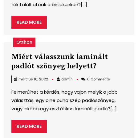
fák találhatóak a birtokunkon?[...]
fakivágás,
ha
READ
READ MORE
az
MORE
ingatlanon
Otthon
nagy
fák
Miért válasszunk laminált
találhatóak?
Miért
padlót szőnyeg helyett?
válasszunk
admin
március 16, 2022
admin
0 Comments
laminált
Felmerülhet a kérdés, hogy vajon melyik a jobb
padlót
választás: egy pihe puha szép padlószőnyeg,
szőnyeg
vagy inkább egy esztétikus laminált padló?[...]
helyett?
READ
READ MORE
MORE