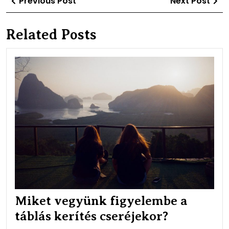
Previous Post
Next Post
navigáció
Post
Po
Related Posts
Mik
veg
fig
a
táb
kerí
cse
Miket vegyünk figyelembe a
táblás kerítés cseréjekor?