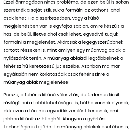
Ezzel önmagában nincs probléma, de ezen belül is sokan
szeretnék a saját stílusukra formálni az otthont, ahol
csak lehet. Ha a szerkezetben, vagy a külső
megjelenésben van is egyfajta sablon, amire készült a
ház, de belül, illetve ahol csak lehet, egyedivé tudjuk
formálni a megjelenést. Akárcsak a legegyszerűbbnek
tartott részeken is, mint amilyen egy műanyag ablak, a
nyílászárók terén. A műanyag ablakról legtöbbeknek a
fehér színű keretezésű jut eszébe. Azonban ma már
egyáltalán nem korlátozódik csak fehér színre a
műanyag ablak megjelenése!
Persze, a fehér is kitűnő választás, de érdemes kicsit
rávilágítani a többi lehetőségre is, hátha vannak olyanok,
akik ezen a téren is egyedi kiszerelést keresnek, ami
jobban kitűnik az átlagból. Ahogyan a gyártási
technológia is fejlődött a műanyag ablakok esetében is,