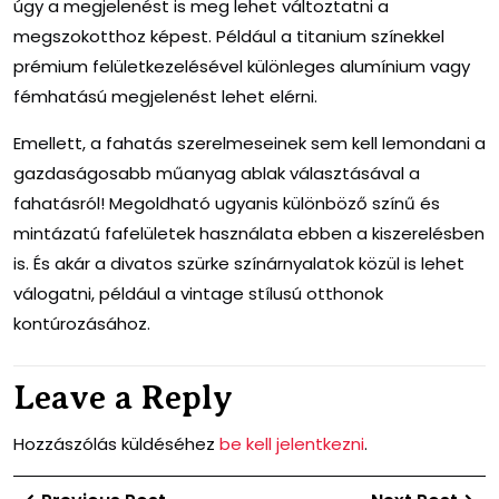
úgy a megjelenést is meg lehet változtatni a
megszokotthoz képest. Például a titanium színekkel
prémium felületkezelésével különleges alumínium vagy
fémhatású megjelenést lehet elérni.
Emellett, a fahatás szerelmeseinek sem kell lemondani a
gazdaságosabb műanyag ablak választásával a
fahatásról! Megoldható ugyanis különböző színű és
mintázatú fafelületek használata ebben a kiszerelésben
is. És akár a divatos szürke színárnyalatok közül is lehet
válogatni, például a vintage stílusú otthonok
kontúrozásához.
Leave a Reply
Hozzászólás küldéséhez
be kell jelentkezni
.
Bejegyzés
Previous
Ne