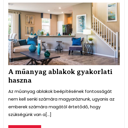
A
mű
abl
gyak
has
A műanyag ablakok gyakorlati
haszna
Az műanyag ablakok beépítésének fontosságát
nem kell senki számára magyaráznunk, ugyanis az
emberek számára magától értetődő, hogy
szükségünk van a[...]