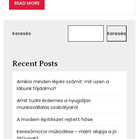
READ
READ MORE
MORE
Keresés
Keresés
Recent Posts
Amikor minden lépés számít: mit üzen a
lábunk fájdalma?
Amit tudni érdemes a nyugdíjas
munkavállalás szabályairól
A modern építészet rejtett hőse
Keresőmotor működése – miért alapja a jó
SEO-nak?