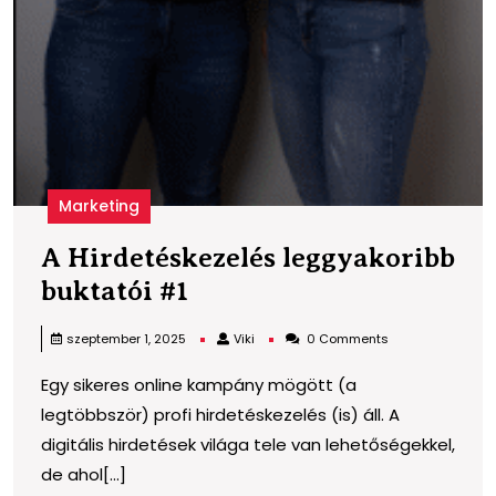
Marketing
A Hirdetéskezelés leggyakoribb
A
buktatói #1
Hirdetéskezelés
Viki
szeptember 1, 2025
Viki
0 Comments
leggyakoribb
Egy sikeres online kampány mögött (a
buktatói
legtöbbször) profi hirdetéskezelés (is) áll. A
#1
digitális hirdetések világa tele van lehetőségekkel,
de ahol[...]