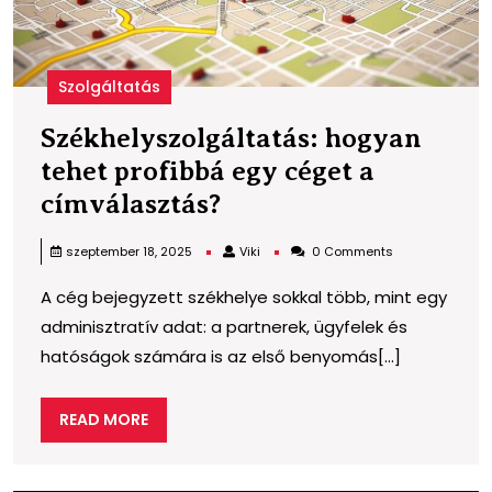
Szolgáltatás
Székhelyszolgáltatás: hogyan
tehet profibbá egy céget a
Székhelyszolgáltatás
címválasztás?
hogyan
Viki
szeptember 18, 2025
Viki
0 Comments
tehet
A cég bejegyzett székhelye sokkal több, mint egy
profibbá
adminisztratív adat: a partnerek, ügyfelek és
egy
hatóságok számára is az első benyomás[...]
céget
a
READ
READ MORE
címválasztás?
MORE