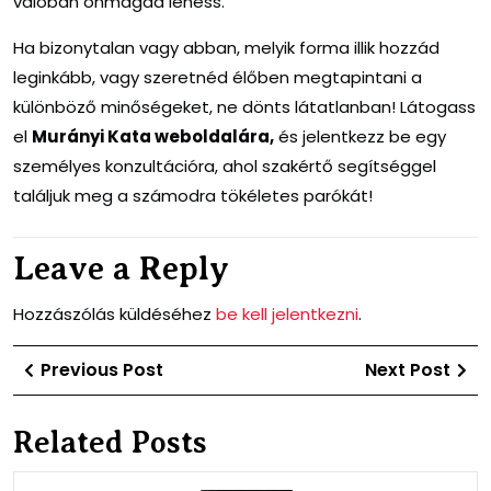
valóban önmagad lehess.
Ha bizonytalan vagy abban, melyik forma illik hozzád
leginkább, vagy szeretnéd élőben megtapintani a
különböző minőségeket, ne dönts látatlanban! Látogass
el
Murányi Kata weboldalára,
és jelentkezz be egy
személyes konzultációra, ahol szakértő segítséggel
találjuk meg a számodra tökéletes parókát!
Leave a Reply
Hozzászólás küldéséhez
be kell jelentkezni
.
Bejegyzés
Previous
Ne
Previous Post
Next Post
navigáció
Post
Po
Related Posts