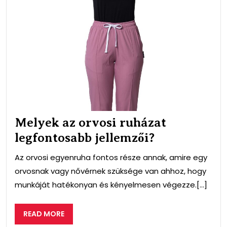
Mel
az
orvo
ruh
leg
jell
Melyek az orvosi ruházat
legfontosabb jellemzői?
Az orvosi egyenruha fontos része annak, amire egy
orvosnak vagy nővérnek szüksége van ahhoz, hogy
munkáját hatékonyan és kényelmesen végezze.[...]
READ
READ MORE
MORE