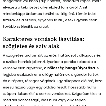
megemelt volumen (tupír hatás) csodákra képes, mert
elvezeti a tekintetet a kerekded formákról. Amit
mindenképp érdemes kerülni: az állig érő, tömör bubi
frizurák és a széles, egyenes frufru, ezek ugyanis csak
tovább szélesítik az arcot.
Karakteres vonások lágyítása:
szögletes és szív alak
A szögletes arcformát az erős, határozott állkapocs és
a széles homlok jellemzi. Ilyenkor a paróka feladata a
kemény élek lágyítása,
a nőiesség hangsúlyozása.
A
legjobb eszközök erre a lágy hullámok, a göndör fürtök
és a tépett, réteges vágások. Egy állkapocs alá érő, laza
esésű frizura vagy egy oldalra fésült, hosszabb frufru
szépen „lekerekíti” a sarkos vonásokat. Szigorúan tilos a
mértani pontosságú, éles bubi vagy a középen