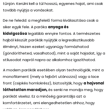
tűnjön. Kerülni kell a túl hosszú, egyenes hajat, ami csak
tovább nyújtja a vonásokat.
De ne feledd: a megfelelő forma kiválasztása csak a
siker egyik fele. A paróka
anyaga és
kidolgozása
legalább ennyire fontos. A természetes
hajból készült parókák nyújtják a legrealisztikusabb
élményt, hiszen ezeket ugyanúgy formázhatod
(göndörítheted, vasalhatod), mint a saját hajadat, így a
stílusodat napról napra az alkalomhoz igazíthatod.
A modern parókák esetében olyan technológiák, mint a
monofilament (mely a fejbőrt utánozza) vagy a lace
front (csipkés homlokrész), biztosítják, hogy
a hajvonal
láthatatlan maradjon,
és senki ne mondja meg, hogy
parókát viselsz. Ez a minőség garantálja azt a
komfortérzetet, ami elengedhetetlen ahhoz, hogy