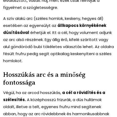
elválasztott, vasalt haj, mert ezek csak felhívják a
figyelmet a szögletességre.
A szív alakú arc (széles homlok, keskeny, hegyes áll)
esetében az egyensúlyt az
állkapocs környékének
dúsításával
érhetjük el. Itt a cél, hogy volument adjunk
az arc alsó részének. Egy állig érő, kifelé szárított vagy
alul göndörödő bubi tökéletes választás lehet. Az oldalra
fésült frufru pedig segít optikailag keskenyíteni a széles
homlokot.
Hosszúkás arc és a minőség
fontossága
Végül, ha az arcod hosszúkás,
a cél a rövidítés és a
szélesítés.
A középhosszú frizurák, a dús hullámok
oldalt, illetve a telt, egyenes frufru mind segítenek
abban, hogy az arc rövidebbnek és harmonikusabbnak