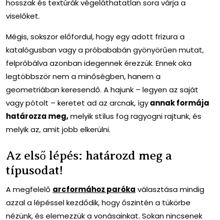
hosszak és textúrák végeláthatatlan sora várja a
viselőket.
Mégis, sokszor előfordul, hogy egy adott frizura a
katalógusban vagy a próbababán gyönyörűen mutat,
felpróbálva azonban idegennek érezzük. Ennek oka
legtöbbször nem a minőségben, hanem a
geometriában keresendő. A hajunk – legyen az saját
vagy pótolt – keretet ad az arcnak, így
annak formája
határozza meg,
melyik stílus fog ragyogni rajtunk, és
melyik az, amit jobb elkerülni.
Az első lépés: határozd meg a
típusodat!
A megfelelő
arcformához paróka
választása mindig
azzal a lépéssel kezdődik, hogy őszintén a tükörbe
nézünk, és elemezzük a vonásainkat. Sokan nincsenek