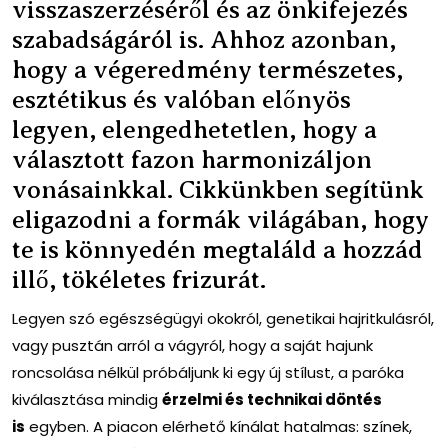
visszaszerzéséről és az önkifejezés
szabadságáról is. Ahhoz azonban,
hogy a végeredmény természetes,
esztétikus és valóban előnyös
legyen, elengedhetetlen, hogy a
választott fazon harmonizáljon
vonásainkkal. Cikkünkben segítünk
eligazodni a formák világában, hogy
te is könnyedén megtaláld a hozzád
illő, tökéletes frizurát.
Legyen szó egészségügyi okokról, genetikai hajritkulásról,
vagy pusztán arról a vágyról, hogy a saját hajunk
roncsolása nélkül próbáljunk ki egy új stílust, a paróka
kiválasztása mindig
érzelmi és technikai döntés
is
egyben. A piacon elérhető kínálat hatalmas: színek,