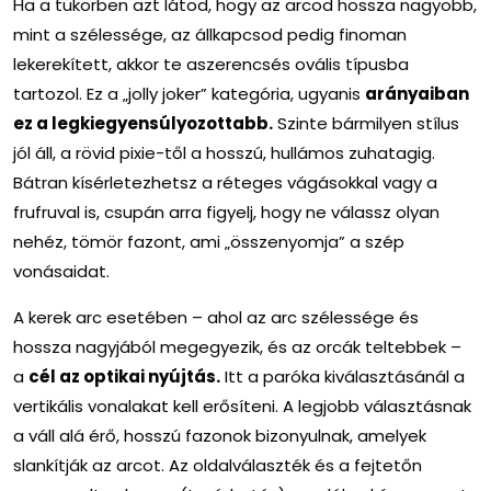
Ha a tükörben azt látod, hogy az arcod hossza nagyobb,
mint a szélessége, az állkapcsod pedig finoman
lekerekített, akkor te a
szerencsés ovális típusba
tartozol. Ez a „jolly joker” kategória, ugyanis
arányaiban
ez a legkiegyensúlyozottabb.
Szinte bármilyen stílus
jól áll, a rövid pixie-től a hosszú, hullámos zuhatagig.
Bátran kísérletezhetsz a réteges vágásokkal vagy a
frufruval is, csupán arra figyelj, hogy ne válassz olyan
nehéz, tömör fazont, ami „összenyomja” a szép
vonásaidat.
A kerek arc esetében – ahol az arc szélessége és
hossza nagyjából megegyezik, és az orcák teltebbek –
a
cél az optikai nyújtás.
Itt a paróka kiválasztásánál a
vertikális vonalakat kell erősíteni. A legjobb választásnak
a váll alá érő, hosszú fazonok bizonyulnak, amelyek
slankítják az arcot. Az oldalválaszték és a fejtetőn