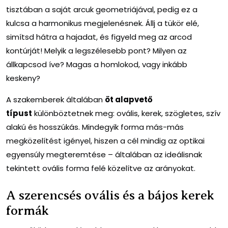
tisztában a saját arcuk geometriájával, pedig ez a
kulcsa a harmonikus megjelenésnek. Állj a tükör elé,
simítsd hátra a hajadat, és figyeld meg az arcod
kontúrját! Melyik a legszélesebb pont? Milyen az
állkapcsod íve? Magas a homlokod, vagy inkább
keskeny?
A szakemberek általában
öt alapvető
típust
különböztetnek meg: ovális, kerek, szögletes, szív
alakú és hosszúkás. Mindegyik forma más-más
megközelítést igényel, hiszen a cél mindig az optikai
egyensúly megteremtése – általában az ideálisnak
tekintett ovális forma felé közelítve az arányokat.
A szerencsés ovális és a bájos kerek
formák