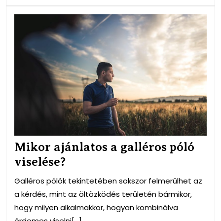
Miko
ajá
a
gall
pól
vis
Mikor ajánlatos a galléros póló
viselése?
Galléros pólók tekintetében sokszor felmerülhet az
a kérdés, mint az öltözködés területén bármikor,
hogy milyen alkalmakkor, hogyan kombinálva
érdemes viselni[...]