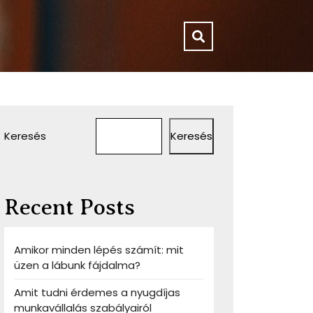
Keresés
Keresés
k
Recent Posts
ikus
Amikor minden lépés számít: mit
ért
üzen a lábunk fájdalma?
Amit tudni érdemes a nyugdíjas
munkavállalás szabályairól