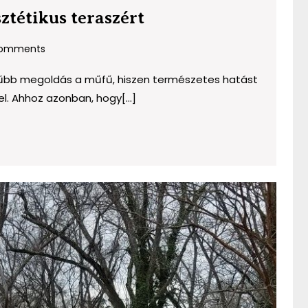
Stabil
sztétikus teraszért
alapok
omments
a
tartós
erűbb megoldás a műfű, hiszen természetes hatást
és
l. Ahhoz azonban, hogy[...]
esztétikus
teraszért
A
köztér
csúsz
evolúc
a
fémtől
a
mode