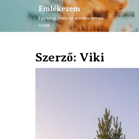
Skip
Emlékezem
to
content
Egy blog, mely az emlékezetnek
Skip
íródik
to
content
Szerző:
Viki