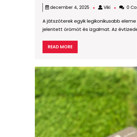
köztéri
Viki
december 4, 2025
Viki
0 C
csúszdák
evolúciója:
A játszóterek egyik legikonikusabb elem
a
jelentett örömöt és izgalmat. Az évtized
fémtől,
READ
READ MORE
a
MORE
modern
megoldások