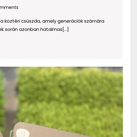
omments
e a köztéri csúszda, amely generációk számára
ek során azonban hatalmas[...]
ig
Akciók
és
szezon
kedve
mikor
érde
vásáro