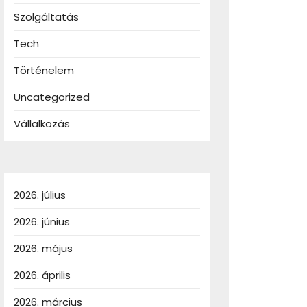
Szolgáltatás
Tech
Történelem
Uncategorized
Vállalkozás
2026. július
i
dák
2026. június
iója:
2026. május
,
2026. április
rn
2026. március