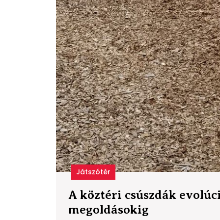
Játszótér
A köztéri csúszdák evolúc
A
megoldásokig