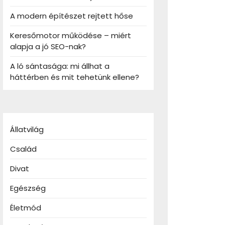
A modern építészet rejtett hőse
Keresőmotor működése – miért
alapja a jó SEO-nak?
A ló sántasága: mi állhat a
háttérben és mit tehetünk ellene?
Állatvilág
Család
Divat
Egészség
Életmód