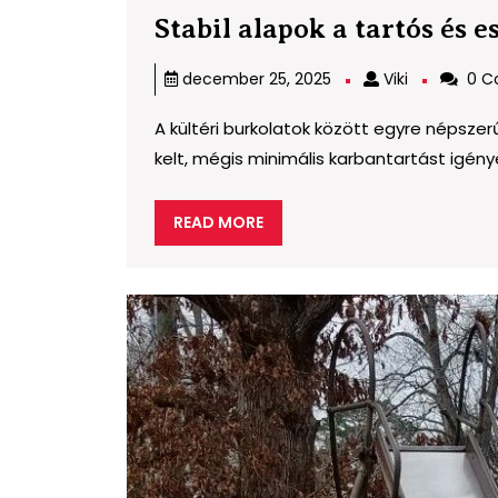
Stabil alapok a tartós és e
Viki
december 25, 2025
Viki
0 C
A kültéri burkolatok között egyre népsz
kelt, mégis minimális karbantartást igénye
READ
READ MORE
MORE