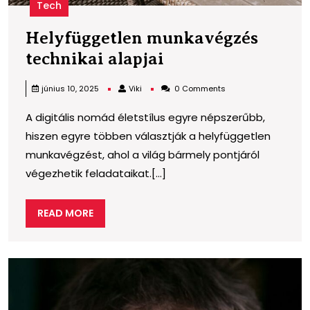
Tech
Helyfüggetlen munkavégzés
Helyfüggetlen
technikai alapjai
munkavégzés
Viki
június 10, 2025
Viki
0 Comments
technikai
A digitális nomád életstílus egyre népszerűbb,
alapjai
hiszen egyre többen választják a helyfüggetlen
munkavégzést, ahol a világ bármely pontjáról
végezhetik feladataikat.[...]
READ
READ MORE
MORE
T
l
–