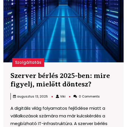
Szolgáltatás
Szerver bérlés 2025-ben: mire
Szerver
figyelj, mielőtt döntesz?
bérlés
Viki
augusztus 13, 2025
Viki
0 Comments
2025-
A digitális világ folyamatos fejlődése miatt a
ben:
vállalkozások számára ma már kulcskérdés a
mire
megbízható IT-infrastruktúra. A szerver bérlés
figyelj,