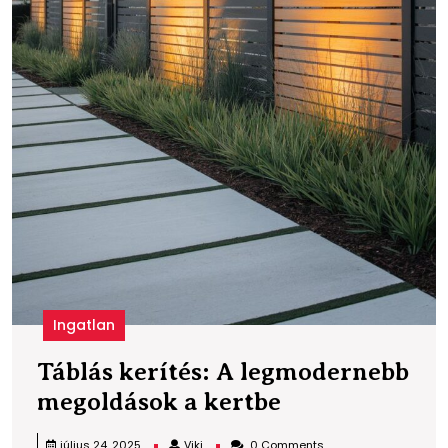
Ingatlan
Táblás kerítés: A legmodernebb
Táblás
megoldások a kertbe
kerítés:
Viki
július 24, 2025
Viki
0 Comments