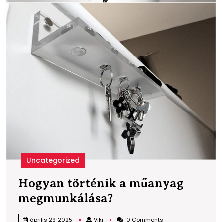
Uncategorized
Hogyan történik a műanyag
Hogyan
megmunkálása?
történik
Viki
április 29, 2025
Viki
0 Comments