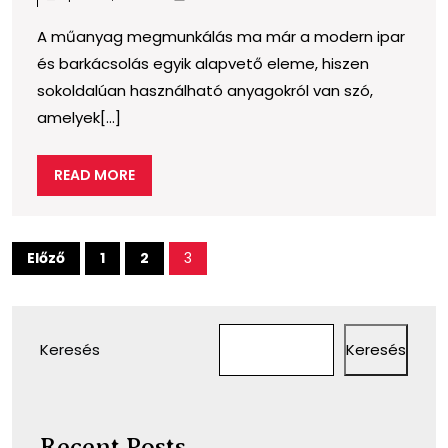
a
A műanyag megmunkálás ma már a modern ipar
műanyag
és barkácsolás egyik alapvető eleme, hiszen
megmunkálása?
sokoldalúan használható anyagokról van szó,
amelyek[...]
READ
READ MORE
MORE
Bejegyzések
Előző
1
2
3
lapozása
Keresés
Keresés
Recent Posts