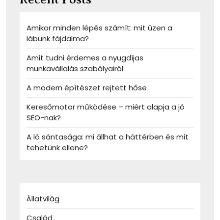
Amikor minden lépés számít: mit üzen a
lábunk fájdalma?
Amit tudni érdemes a nyugdíjas
munkavállalás szabályairól
A modern építészet rejtett hőse
Keresőmotor működése – miért alapja a jó
SEO-nak?
A ló sántasága: mi állhat a háttérben és mit
tehetünk ellene?
Állatvilág
Család