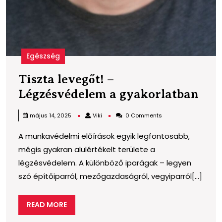
Egészség
Tiszta levegőt! –
Tis
Légzésvédelem a gyakorlatban
leve
Viki
május 14, 2025
Viki
0 Comments
–
A munkavédelmi előírások egyik legfontosabb,
Lég
mégis gyakran alulértékelt területe a
a
légzésvédelem. A különböző iparágak – legyen
gya
szó építőiparról, mezőgazdaságról, vegyiparról[...]
READ
READ MORE
MORE