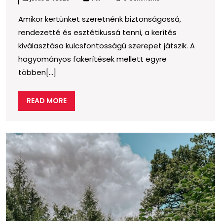
A
Amikor kertünket szeretnénk biztonságossá,
legmoderneb
rendezetté és esztétikussá tenni, a kerítés
megoldások
kiválasztása kulcsfontosságú szerepet játszik. A
a
hagyományos fakerítések mellett egyre
kertbe
többen[...]
READ
READ MORE
MORE
H
m
t
a