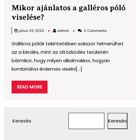
Mikor ajánlatos a galléros póló
Mikor
viselése?
ajánlatos
admin
július 23, 2022
admin
0 Comments
a
Galléros pólók tekintetében sokszor felmerülhet
galléros
az a kérdés, mint az öltözködés területén
póló
bármikor, hogy milyen alkalmakkor, hogyan
viselése?
kombinálva érdemes viselni[...]
READ
READ MORE
MORE
Keresés
Keresés