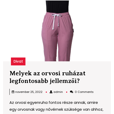
M
a
o
r
l
j
Divat
Melyek az orvosi ruházat
Melyek
legfontosabb jellemzői?
az
admin
november 25, 2022
admin
0 Comments
orvosi
Az orvosi egyenruha fontos része annak, amire
ruházat
egy orvosnak vagy nővérnek szüksége van ahhoz,
legfontosa