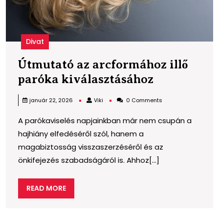
Divat
Útmutató az arcformához illő
Útmutató
paróka kiválasztásához
az
Viki
január 22, 2026
Viki
0 Comments
arcformáh
A parókaviselés napjainkban már nem csupán a
illő
hajhiány elfedéséről szól, hanem a
paróka
magabiztosság visszaszerzéséről és az
kiválasztá
önkifejezés szabadságáról is. Ahhoz[...]
READ
READ MORE
MORE