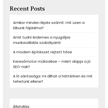
Recent Posts
Amikor minden lépés számít: mit üzen a
lábunk fájdalma?
Amit tudni érdemes a nyugdíjas
munkavállalás szabályairól
A modern építészet rejtett hőse
Keresőmotor működése – miért alapja a jó
SEO-nak?
A ló sántasága: mi állhat a háttérben és mit
tehetünk ellene?
Állatvilág