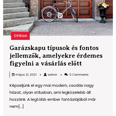
fi
a
v
e
Otthon
Garázskapu típusok és fontos
jellemzők, amelyekre érdemes
Garázskap
figyelni a vásárlás előtt
típusok
admin
május 21, 2021
admin
0 Comments
és
Képzeljünk el egy mai modern, csodás nagy
fontos
házat, olyan stílusban, ami legközelebb áll
jellemzők,
hozzánk. A legtöbb ember fantáziájából már
amelyekre
nem[...]
érdemes