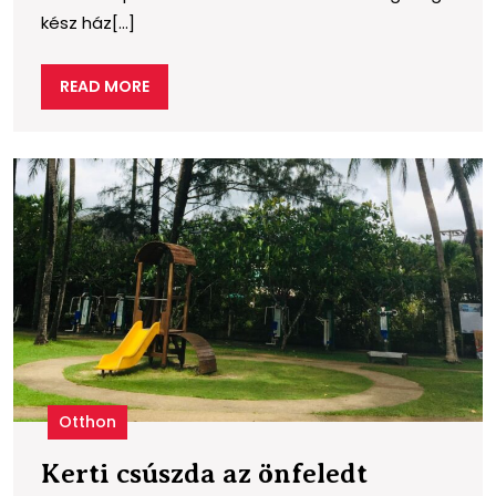
kész ház[...]
READ
READ MORE
MORE
K
c
a
ö
g
Otthon
Kerti csúszda az önfeledt