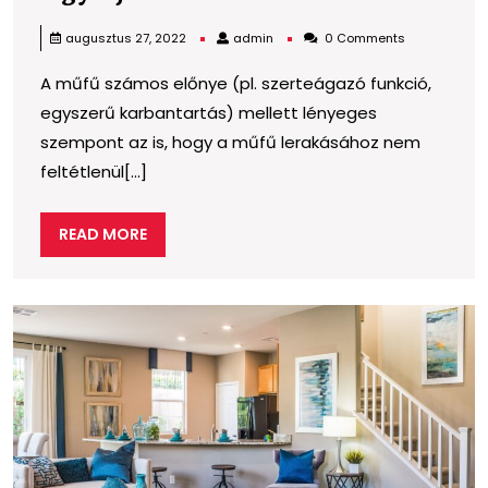
dol
admin
augusztus 27, 2022
admin
0 Comments
am
A műfű számos előnye (pl. szerteágazó funkció,
kü
egyszerű karbantartás) mellett lényeges
fig
szempont az is, hogy a műfű lerakásához nem
od
feltétlenül[...]
mű
ler
READ
READ MORE
so
MORE
A
m
a
g
h