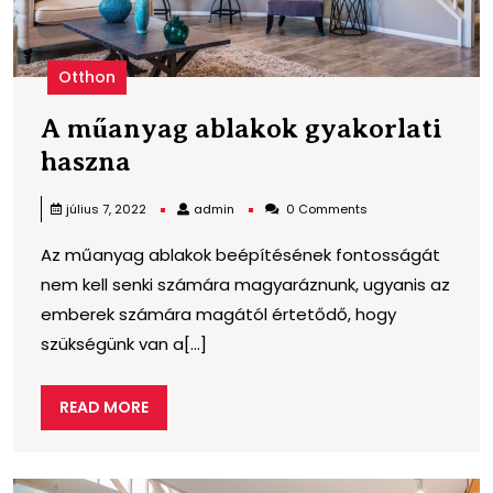
Otthon
A műanyag ablakok gyakorlati
A
haszna
műanyag
admin
július 7, 2022
admin
0 Comments
ablakok
Az műanyag ablakok beépítésének fontosságát
gyakorlati
nem kell senki számára magyaráznunk, ugyanis az
haszna
emberek számára magától értetődő, hogy
szükségünk van a[...]
READ
READ MORE
MORE
A