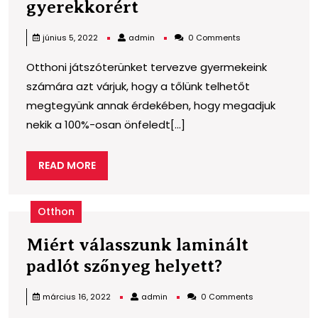
Kerti
gyerekkorért
csúszda
admin
június 5, 2022
admin
0 Comments
az
Otthoni játszóterünket tervezve gyermekeink
önfeledt
számára azt várjuk, hogy a tőlünk telhetőt
gyerekkorért
megtegyünk annak érdekében, hogy megadjuk
nekik a 100%-osan önfeledt[...]
READ
READ MORE
MORE
Otthon
Miért válasszunk laminált
Miért
padlót szőnyeg helyett?
válasszunk
admin
március 16, 2022
admin
0 Comments
laminált