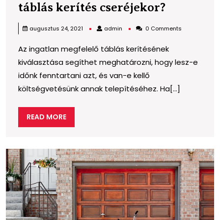
Miket
táblás kerítés cseréjekor?
vegyünk
admin
augusztus 24, 2021
admin
0 Comments
figyelem
Az ingatlan megfelelő táblás kerítésének
a
kiválasztása segíthet meghatározni, hogy lesz-e
táblás
időnk fenntartani azt, és van-e kellő
kerítés
költségvetésünk annak telepítéséhez. Ha[...]
cseréjeko
READ
READ MORE
MORE
G
t
é
f
j
a
é