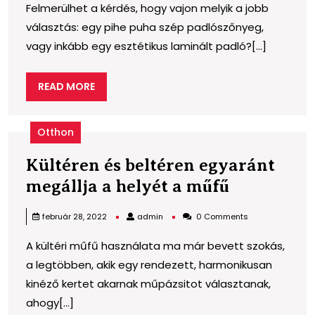
Felmerülhet a kérdés, hogy vajon melyik a jobb
padlót
választás: egy pihe puha szép padlószőnyeg,
szőnyeg
vagy inkább egy esztétikus laminált padló?[...]
helyett?
READ
READ MORE
MORE
Otthon
Kültéren és beltéren egyaránt
Kültéren
megállja a helyét a műfű
és
admin
február 28, 2022
admin
0 Comments
beltéren
A kültéri műfű használata ma már bevett szokás,
egyaránt
a legtöbben, akik egy rendezett, harmonikusan
megállja
kinéző kertet akarnak műpázsitot választanak,
a
ahogy[...]
helyét