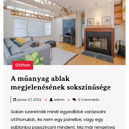
m
a
m
s
Otthon
A műanyag ablak
A
megjelenésének sokszínűsége
műan
admin
június 27, 2022
admin
0 Comments
abla
Sokan szeretnék minél egyedibbé varázsolni
megj
otthonukat, és nem egy panelbe, vagy egy
soksz
sablonba passzírozni mindent. Ma már rengeteg