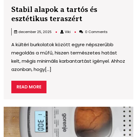
Stabil alapok a tartós és
Stabil
esztétikus teraszért
alapok
Viki
december 25, 2025
Viki
0 Comments
a
A kültéri burkolatok között egyre népszerűbb
tartós
megoldás a műfű, hiszen természetes hatást
és
kelt, mégis minimális karbantartást igényel. Ahhoz
esztétikus
azonban, hogy[...]
teraszért
READ
READ MORE
MORE
A
k
il