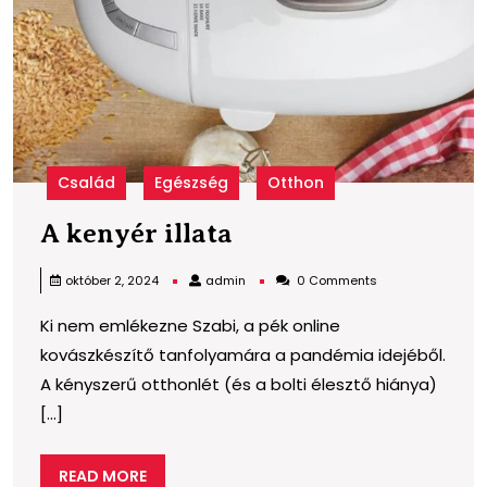
Család
Egészség
Otthon
A
A kenyér illata
kenyér
admin
október 2, 2024
admin
0 Comments
illata
Ki nem emlékezne Szabi, a pék online
kovászkészítő tanfolyamára a pandémia idejéből.
A kényszerű otthonlét (és a bolti élesztő hiánya)
[...]
READ
READ MORE