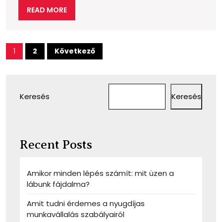
figyelni
READ
READ MORE
a
MORE
vásárlás
előtt
Bejegyzések
1
2
Következő
lapozása
Keresés
Keresés
Recent Posts
Amikor minden lépés számít: mit üzen a
lábunk fájdalma?
Amit tudni érdemes a nyugdíjas
munkavállalás szabályairól