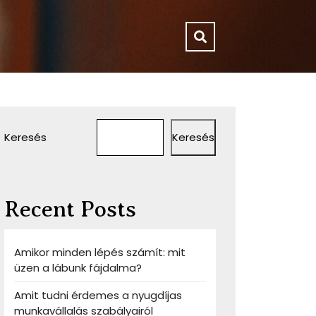
Keresés
Keresés
mes
Recent Posts
íjas
vállalás
Amikor minden lépés számít: mit
yairól
üzen a lábunk fájdalma?
Amit tudni érdemes a nyugdíjas
munkavállalás szabályairól