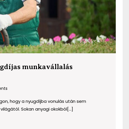
gdíjas munkavállalás
nts
on, hogy a nyugdíjba vonulás után sem
ilágától. Sokan anyagi okokból[...]
s