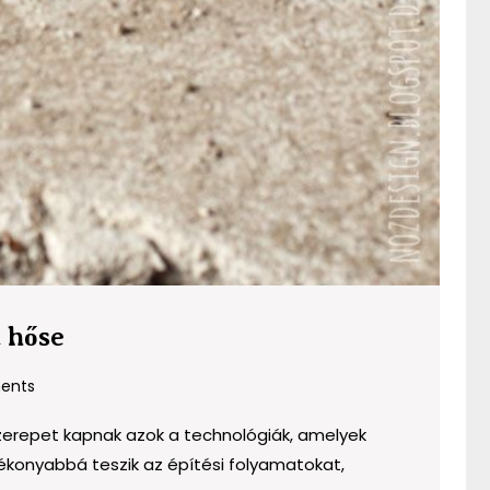
A
 hőse
modern
ents
építészet
rejtett
zerepet kapnak azok a technológiák, amelyek
hőse
konyabbá teszik az építési folyamatokat,