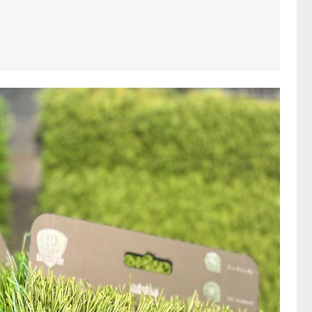
Akciók
és
szezon
kedve
mikor
érde
vásáro