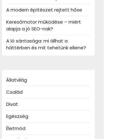
A modern építészet rejtett hőse
Keresőmotor működése – miért
alapja a jó SEO-nak?
A ló sántasága: mi állhat a
háttérben és mit tehetünk ellene?
Állatvilág
Család
Divat
Egészség
Életmód