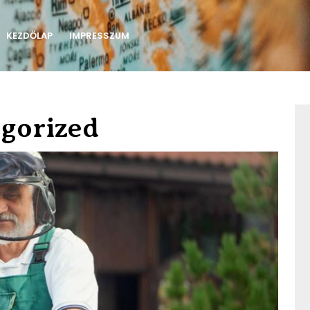
KEZDŐLAP
IMPRESSZUM
gorized
Amit
tudni
érde
a
nyugd
munka
szabál