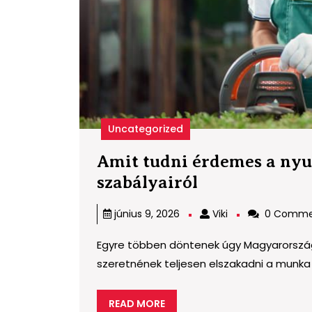
Uncategorized
Amit tudni érdemes a nyu
Amit
szabályairól
tudni
Viki
június 9, 2026
Viki
0 Comme
érdemes
a
Egyre többen döntenek úgy Magyarország
nyugdíjas
szeretnének teljesen elszakadni a munka v
munkavállalá
READ
READ MORE
szabályairól