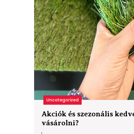
Uncategorized
Akciók és szezonális ked
Akciók
vásárolni?
és