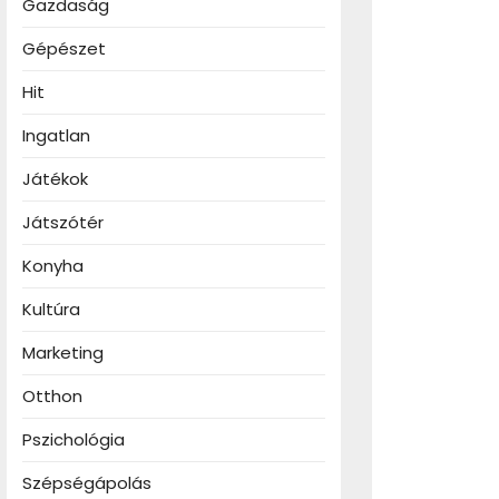
Gazdaság
Gépészet
Hit
rn
szet
Ingatlan
t
Játékok
Játszótér
Konyha
Kultúra
Marketing
Otthon
Pszichológia
Szépségápolás