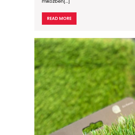
miközben[...]
READ
READ MORE
MORE