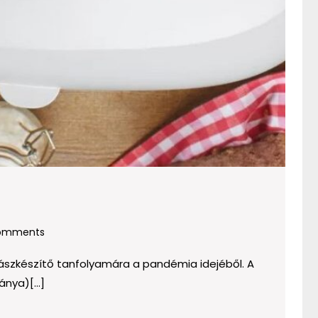
omments
vászkészítő tanfolyamára a pandémia idejéből. A
nya)[...]