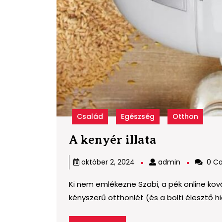
Család
Egészség
Otthon
A
A kenyér illata
kenyér
admin
október 2, 2024
admin
0 C
illata
Ki nem emlékezne Szabi, a pék online ko
kényszerű otthonlét (és a bolti élesztő hiá