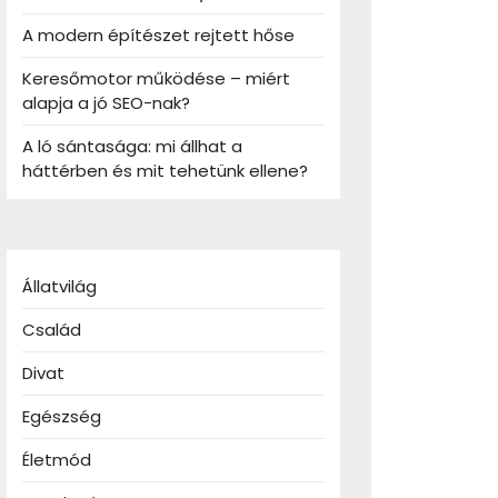
A modern építészet rejtett hőse
Keresőmotor működése – miért
alapja a jó SEO-nak?
A ló sántasága: mi állhat a
háttérben és mit tehetünk ellene?
Állatvilág
Család
Divat
Egészség
Életmód