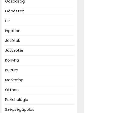
Gazdaság
Gépészet
Hit
akészlet:
Ingatlan
v
ztőjáték
Játékok
Játszótér
Konyha
Kultúra
Marketing
Otthon
Pszichológia
Szépségápolás