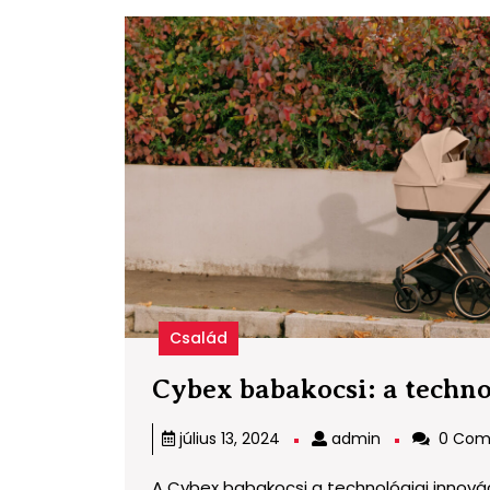
Család
Cybex babakocsi: a techno
admin
július 13, 2024
admin
0 Com
A Cybex babakocsi a technológiai innovác