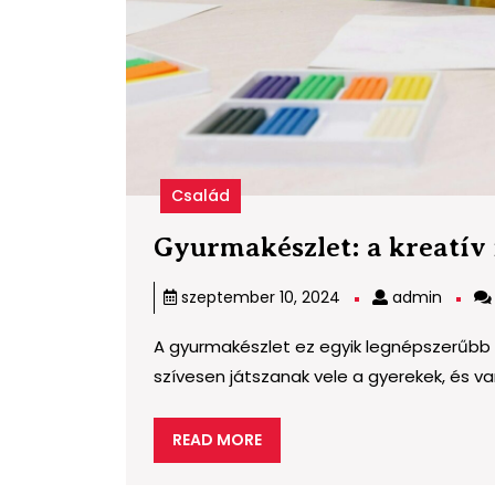
Család
Gyurmakészlet: a kreatív 
admin
szeptember 10, 2024
admin
A gyurmakészlet ez egyik legnépszerűbb k
szívesen játszanak vele a gyerekek, és vann
READ
READ MORE
MORE