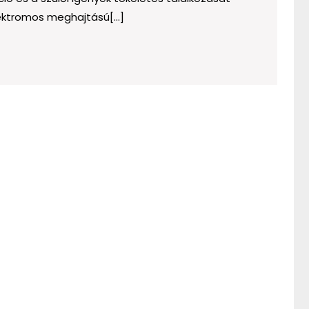
innováció
lektromos meghajtású[...]
csúcsa