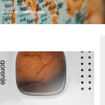
KEZDŐLAP
IMPRESSZUM
A
kenyé
illata