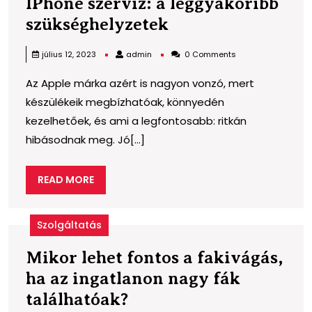
IPhone szerviz: a leggyakoribb
IPhone
szükséghelyzetek
szerviz:
admin
július 12, 2023
admin
0 Comments
a
Az Apple márka azért is nagyon vonzó, mert
leggyakoribb
készülékeik megbízhatóak, könnyedén
szükséghelyzetek
kezelhetőek, és ami a legfontosabb: ritkán
hibásodnak meg. Jó[...]
READ
READ MORE
MORE
Szolgáltatás
Mikor lehet fontos a fakivágás,
ha az ingatlanon nagy fák
Mikor
találhatóak?