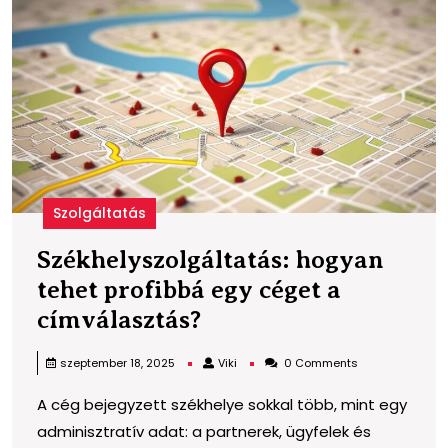
p
e
c
a
c
Szolgáltatás
Székhelyszolgáltatás: hogyan
tehet profibbá egy céget a
Székhelyszolgáltatás
címválasztás?
hogyan
Viki
szeptember 18, 2025
Viki
0 Comments
tehet
A cég bejegyzett székhelye sokkal több, mint egy
profibbá
adminisztratív adat: a partnerek, ügyfelek és
egy