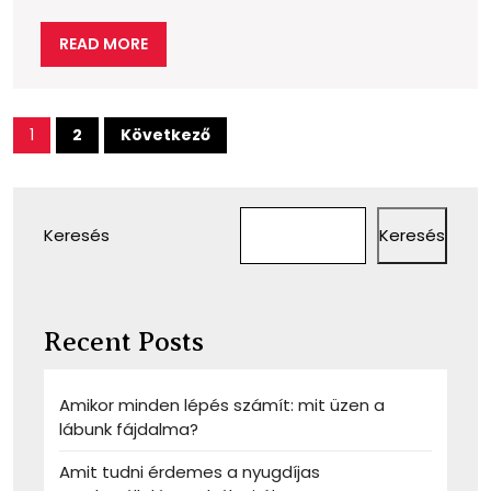
READ
READ MORE
MORE
Bejegyzések
1
2
Következő
lapozása
Keresés
Keresés
Recent Posts
Amikor minden lépés számít: mit üzen a
lábunk fájdalma?
Amit tudni érdemes a nyugdíjas