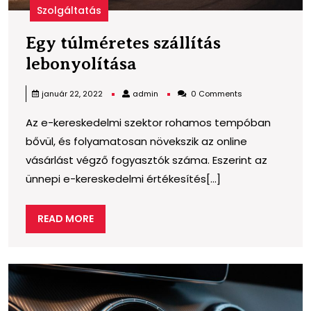
Szolgáltatás
Egy túlméretes szállítás
Egy
lebonyolítása
túlméretes
admin
január 22, 2022
admin
0 Comments
szállítás
Az e-kereskedelmi szektor rohamos tempóban
lebonyolítása
bővül, és folyamatosan növekszik az online
vásárlást végző fogyasztók száma. Eszerint az
ünnepi e-kereskedelmi értékesítés[...]
READ
READ MORE
MORE
A
h
ó