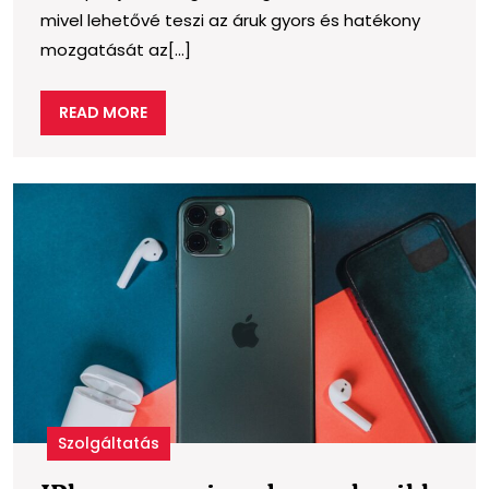
mivel lehetővé teszi az áruk gyors és hatékony
regionális
mozgatását az[...]
gazdaság
fejlődésé
READ
READ MORE
MORE
I
s
a
l
s
Szolgáltatás