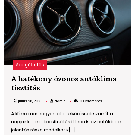
a
t
Szolgáltatás
A hatékony ózonos autóklíma
A
tisztítás
hatékony
admin
július 28, 2021
admin
0 Comments
ózonos
A klíma már nagyon alap elvárásnak számít a
autóklíma
napjainkban a kocsiknál és itthon is az autók igen
tisztítás
jelentős része rendelkezik[...]