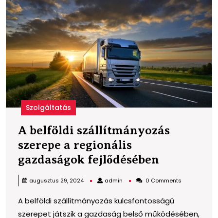
A
b
s
s
a
r
g
f
Szolgáltatás
A belföldi szállítmányozás
szerepe a regionális
A
gazdaságok fejlődésében
belföldi
admin
augusztus 29, 2024
admin
0 Comments
szállítmá
A belföldi szállítmányozás kulcsfontosságú
szerepe
szerepet játszik a gazdaság belső működésében,
a