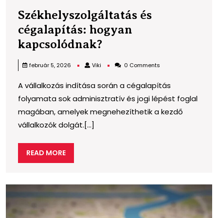
Székhelyszolgáltatás és
cégalapítás: hogyan
Székhelyszolgáltatá
kapcsolódnak?
és
Viki
február 5, 2026
Viki
0 Comments
cégalapítás:
A vállalkozás indítása során a cégalapítás
hogyan
folyamata sok adminisztratív és jogi lépést foglal
kapcsolódnak?
magában, amelyek megnehezíthetik a kezdő
vállalkozók dolgát.[...]
READ
READ MORE
MORE
S
h
t