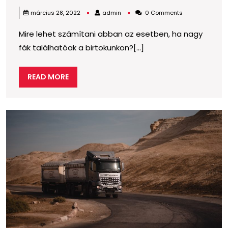
lehet
admin
március 28, 2022
admin
0 Comments
fontos
Mire lehet számítani abban az esetben, ha nagy
a
fák találhatóak a birtokunkon?[...]
fakivágás,
ha
READ
READ MORE
az
MORE
ingatlanon
nagy
E
fák
t
s
találhatóak?
l