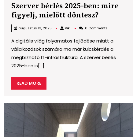
Szerver bérlés 2025-ben: mire
Szerver
figyelj, mielőtt döntesz?
bérlés
Viki
augusztus 13, 2025
Viki
0 Comments
2025-
A digitális világ folyamatos fejlődése miatt a
ben:
vállalkozások számára ma már kulcskérdés a
mire
megbízható IT-infrastruktúra. A szerver bérlés
figyelj,
2025-ben is[...]
mielőtt
döntesz?
READ
READ MORE
MORE
A
lö
b
k