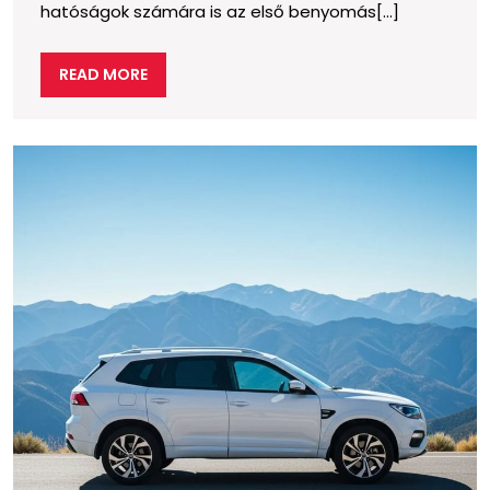
hatóságok számára is az első benyomás[...]
céget
a
READ
READ MORE
címválasztás?
MORE
L
j
k
c