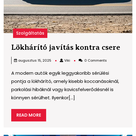
Szolgáltatás
Lökh
Lökhárító javítás kontra csere
javí
Viki
augusztus 15, 2025
Viki
0 Comments
kon
A modern autók egyik leggyakoribb sérülési
cser
pontja a lökhárító, amely kisebb koccanásoknál,
parkolási hibáknál vagy kavicsfelverődésnél is
könnyen sérülhet. Ilyenkor[...]
READ
READ MORE
MORE