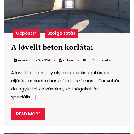
Gépészet
Szolgáltatás
A
A lövellt beton korlátai
lövellt
admin
november 20, 2024
admin
0 Comments
beton
A lövellt beton egy olyan speciális építőipari
korlátai
eljárás, aminek a használata számos előnnyel jár,
de egyúttal kihívásokat, költségeket és
speciális[...]
READ
READ MORE
MORE