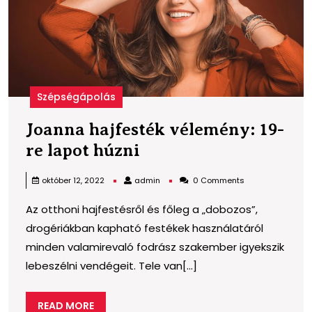
l
h
Szépségápolás
Joanna hajfesték vélemény: 19-
Joanna
re lapot húzni
hajfesték
admin
október 12, 2022
admin
0 Comments
vélemény:
Az otthoni hajfestésről és főleg a „dobozos”,
19-
drogériákban kapható festékek használatáról
re
minden valamirevaló fodrász szakember igyekszik
lapot
lebeszélni vendégeit. Tele van[...]
húzni
READ
READ MORE