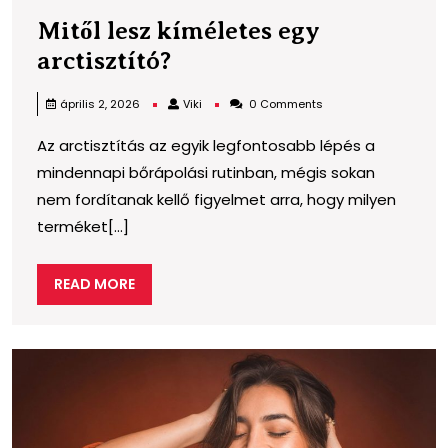
Mitől lesz kíméletes egy
Mitől
arctisztító?
lesz
Viki
április 2, 2026
Viki
0 Comments
kíméletes
Az arctisztítás az egyik legfontosabb lépés a
egy
mindennapi bőrápolási rutinban, mégis sokan
arctisztító?
nem fordítanak kellő figyelmet arra, hogy milyen
terméket[...]
READ
READ MORE
MORE
J
h
v
1
r