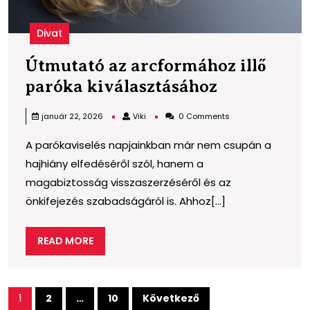
Divat
Útmutató az arcformához illő
Útmutató
paróka kiválasztásához
az
Viki
január 22, 2026
Viki
0 Comments
arcformáh
A parókaviselés napjainkban már nem csupán a
illő
hajhiány elfedéséről szól, hanem a
paróka
magabiztosság visszaszerzéséről és az
kiválasztá
önkifejezés szabadságáról is. Ahhoz[...]
READ
READ MORE
MORE
Bejegyzések
1
2
…
10
Következő