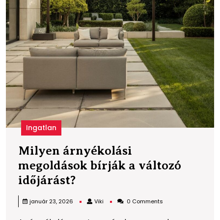
Ingatlan
Milyen árnyékolási
megoldások bírják a változó
Milyen
időjárást?
árnyékolási
Viki
január 23, 2026
Viki
0 Comments
megoldások