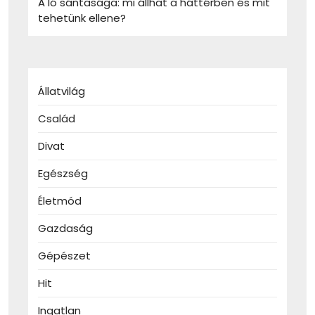
A ló sántasága: mi állhat a háttérben és mit
tehetünk ellene?
Állatvilág
Család
Divat
Egészség
Életmód
Gazdaság
Gépészet
Hit
Ingatlan