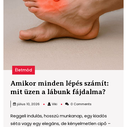
Életmód
Amikor minden lépés számít:
Amiko
mit üzen a lábunk fájdalma?
minde
Viki
július 10, 2026
Viki
0 Comments
lépés
Reggeli indulás, hosszú munkanap, egy kiadós
számít
séta vagy egy elegáns, de kényelmetlen cipő –
mit