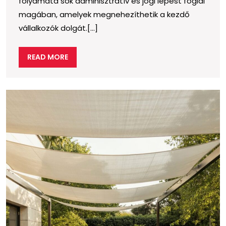
folyamata sok adminisztratív és jogi lépést foglal
kapcsolódnak?
magában, amelyek megnehezíthetik a kezdő
vállalkozók dolgát.[...]
READ
READ MORE
MORE
M
á
m
bí
a
v
i