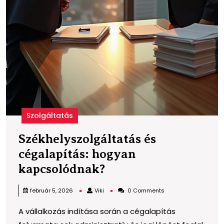
Szolgáltatás
Székhelyszolgáltatás és
cégalapítás: hogyan
Székhelyszolgáltatá
kapcsolódnak?
és
Viki
február 5, 2026
Viki
0 Comments
cégalapítás:
A vállalkozás indítása során a cégalapítás
hogyan