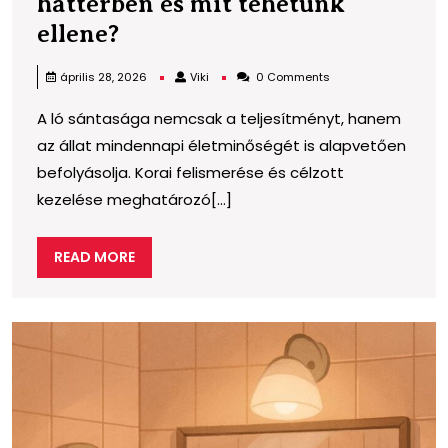
háttérben és mit tehetünk
A
ellene?
ló
Viki
április 28, 2026
Viki
0 Comments
sántasága:
A ló sántasága nemcsak a teljesítményt, hanem
mi
az állat mindennapi életminőségét is alapvetően
állhat
befolyásolja. Korai felismerése és célzott
a
kezelése meghatározó[...]
háttérben
és
READ
READ MORE
mit
MORE
tehetünk
ellene?
M
l
k
e
a