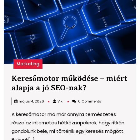
–
m
a
a
jó
S
n
Marketing
Keresőmotor működése – miért
Keresőmotor
alapja a jó SEO-nak?
működése
Viki
május 4, 2026
Viki
0 Comments
–
A keresőmotor ma már annyira természetes
miért
része az internetes hétköznapoknak, hogy ritkán
alapja
gondolunk bele, mi történik egy keresés mögött.
a
Beírunk[...]