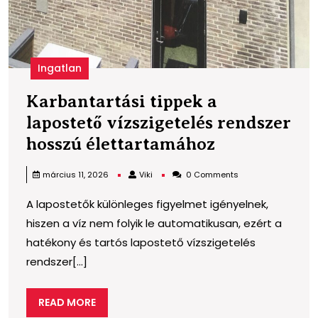
Ingatlan
Karbantartási tippek a
lapostető vízszigetelés rendszer
Karbantartá
hosszú élettartamához
tippek
Viki
március 11, 2026
Viki
0 Comments
a
A lapostetők különleges figyelmet igényelnek,
lapostető
hiszen a víz nem folyik le automatikusan, ezért a
vízszigetelé
hatékony és tartós lapostető vízszigetelés
rendszer
rendszer[...]
hosszú
élettartamá
READ
READ MORE
MORE