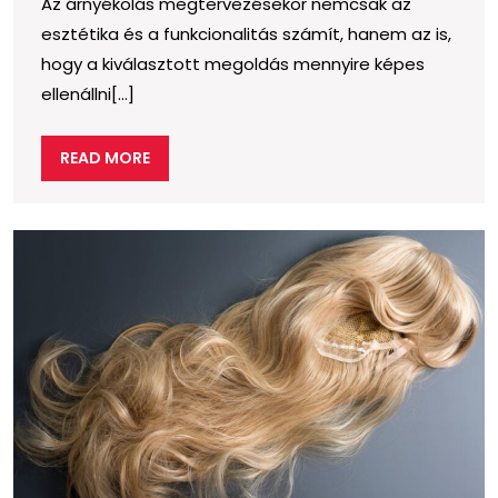
Az árnyékolás megtervezésekor nemcsak az
bírják
esztétika és a funkcionalitás számít, hanem az is,
a
hogy a kiválasztott megoldás mennyire képes
változó
ellenállni[...]
időjárást?
READ
READ MORE
MORE
Ú
a
a
il
p
k