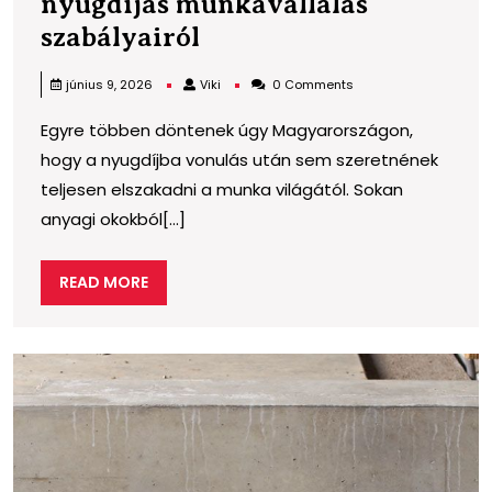
nyugdíjas munkavállalás
Amit
szabályairól
tudni
Viki
június 9, 2026
Viki
0 Comments
érdemes
Egyre többen döntenek úgy Magyarországon,
a
hogy a nyugdíjba vonulás után sem szeretnének
nyugdíjas
teljesen elszakadni a munka világától. Sokan
munkavállalás
anyagi okokból[...]
szabályairól
READ
READ MORE
MORE
A
m
é
r
h