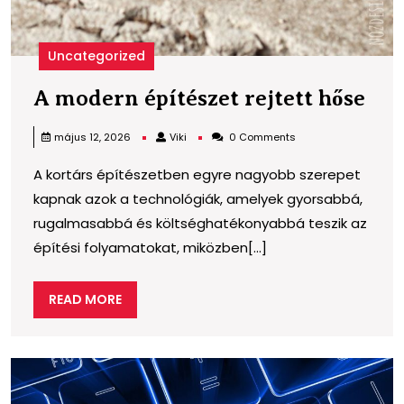
Uncategorized
A
A modern építészet rejtett hőse
mo
Viki
május 12, 2026
Viki
0 Comments
épí
A kortárs építészetben egyre nagyobb szerepet
rejt
kapnak azok a technológiák, amelyek gyorsabbá,
hős
rugalmasabbá és költséghatékonyabbá teszik az
építési folyamatokat, miközben[...]
READ
READ MORE
MORE
K
m