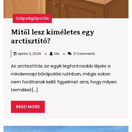
Szépségápolás
Mitől lesz kíméletes egy
Mitől
arctisztító?
lesz
Viki
április 2, 2026
Viki
0 Comments
kíméletes
Az arctisztítás az egyik legfontosabb lépés a
egy
mindennapi bőrápolási rutinban, mégis sokan
arctisztító?
nem fordítanak kellő figyelmet arra, hogy milyen
terméket[...]
READ
READ MORE
MORE
K