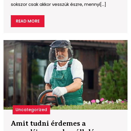
sokszor csak akkor vesszük észre, mennyi[...]
üzen
a
READ
READ MORE
lábun
MORE
fájda
A
t
é
a
n
m
s
Uncategorized
Amit tudni érdemes a