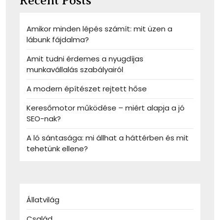
Recent Posts
Amikor minden lépés számít: mit üzen a
lábunk fájdalma?
Amit tudni érdemes a nyugdíjas
munkavállalás szabályairól
A modern építészet rejtett hőse
Keresőmotor működése – miért alapja a jó
SEO-nak?
A ló sántasága: mi állhat a háttérben és mit
tehetünk ellene?
Állatvilág
Család