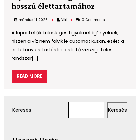
Karbantartá
hosszú élettartamához
tippek
Viki
március 11, 2026
Viki
0 Comments
a
A lapostetők különleges figyelmet igényelnek,
lapostető
hiszen a víz nem folyik le automatikusan, ezért a
vízszigetelé
hatékony és tartós lapostető vízszigetelés
rendszer
rendszer[...]
hosszú
élettartamá
READ
READ MORE
MORE
Keresés
Keresés