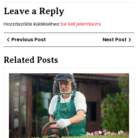
Leave a Reply
Hozzászólás küldéséhez
be kell jelentkezni
.
Bejegyzés
Previous
Ne
Previous Post
Next Post
navigáció
Post
Po
Related Posts
Ami
tud
érd
a
nyu
mun
szab