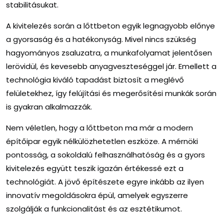
stabilitásukat.
A kivitelezés során a lőttbeton egyik legnagyobb előnye
a gyorsaság és a hatékonyság. Mivel nincs szükség
hagyományos zsaluzatra, a munkafolyamat jelentősen
lerövidül, és kevesebb anyagveszteséggel jár. Emellett a
technológia kiváló tapadást biztosít a meglévő
felületekhez, így felújítási és megerősítési munkák során
is gyakran alkalmazzák.
Nem véletlen, hogy a lőttbeton ma már a modern
építőipar egyik nélkülözhetetlen eszköze. A mérnöki
pontosság, a sokoldalú felhasználhatóság és a gyors
kivitelezés együtt teszik igazán értékessé ezt a
technológiát. A jövő építészete egyre inkább az ilyen
innovatív megoldásokra épül, amelyek egyszerre
szolgálják a funkcionalitást és az esztétikumot.