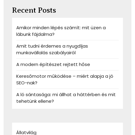
Recent Posts
Amikor minden lépés számít: mit üzen a
lábunk fájdalma?
Amit tudni érdemes a nyugdíjas
munkavállalás szabályairól
A modern építészet rejtett hőse
Keresőmotor működése – miért alapja a jó
SEO-nak?
A ló sántasága: mi állhat a háttérben és mit
tehetünk ellene?
Állatvilág