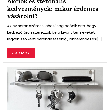
Akciók és szezonális
kedvezmények: mikor érdemes
vásárolni?
Az év során számos lehetőség adódik arra, hogy
kedvező áron szerezzük be a kívánt termékeket,
legyen szó kerti berendezésekről, lakberendezési[...]
READ
READ MORE
MORE
Hog
tört
a
mű
meg