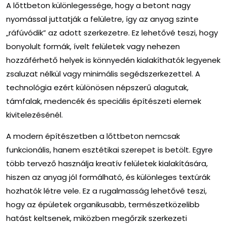
A lőttbeton különlegessége, hogy a betont nagy
nyomással juttatják a felületre, így az anyag szinte
„ráfúvódik” az adott szerkezetre. Ez lehetővé teszi, hogy
bonyolult formák, ívelt felületek vagy nehezen
hozzáférhető helyek is könnyedén kialakíthatók legyenek
zsaluzat nélkül vagy minimális segédszerkezettel. A
technológia ezért különösen népszerű alagutak,
támfalak, medencék és speciális építészeti elemek
kivitelezésénél.
A modern építészetben a lőttbeton nemcsak
funkcionális, hanem esztétikai szerepet is betölt. Egyre
több tervező használja kreatív felületek kialakítására,
hiszen az anyag jól formálható, és különleges textúrák
hozhatók létre vele. Ez a rugalmasság lehetővé teszi,
hogy az épületek organikusabb, természetközelibb
hatást keltsenek, miközben megőrzik szerkezeti