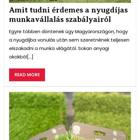
Amit tudni érdemes a nyugdíjas
munkavállalás szabályairól
Egyre többen döntenek úgy Magyarországon, hogy
a nyugdíjba vonulás után sem szeretnének teljesen
elszakadni a munka világától. Sokan anyagi
okokból[...]
READ
READ MORE
MORE
Akc
és
sze
ked
mik
érd
vásá