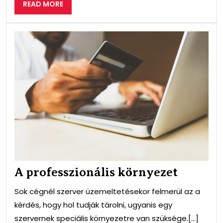
READ
READ MORE
MORE
A
prof
kör
A professzionális környezet
Sok cégnél szerver üzemeltetésekor felmerül az a
kérdés, hogy hol tudják tárolni, ugyanis egy
szervernek speciális környezetre van szüksége.[...]