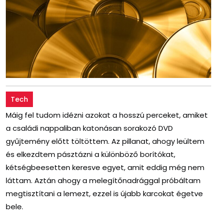
Tech
Máig fel tudom idézni azokat a hosszú perceket, amiket
a családi nappaliban katonásan sorakozó DVD
gyűjtemény előtt töltöttem. Az pillanat, ahogy leültem
és elkezdtem pásztázni a különböző borítókat,
kétségbeesetten keresve egyet, amit eddig még nem
láttam. Aztán ahogy a melegítőnadrággal próbáltam
megtisztítani a lemezt, ezzel is újabb karcokat égetve
bele.