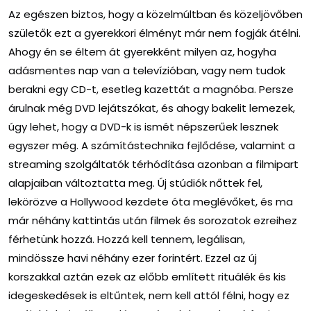
Az egészen biztos, hogy a közelmúltban és közeljövőben
születők ezt a gyerekkori élményt már nem fogják átélni.
Ahogy én se éltem át gyerekként milyen az, hogyha
adásmentes nap van a televízióban, vagy nem tudok
berakni egy CD-t, esetleg kazettát a magnóba. Persze
árulnak még DVD lejátszókat, és ahogy bakelit lemezek,
úgy lehet, hogy a DVD-k is ismét népszerűek lesznek
egyszer még. A számítástechnika fejlődése, valamint a
streaming szolgáltatók térhódítása azonban a filmipart
alapjaiban változtatta meg. Új stúdiók nőttek fel,
lekörözve a Hollywood kezdete óta meglévőket, és ma
már néhány kattintás után filmek és sorozatok ezreihez
férhetünk hozzá. Hozzá kell tennem, legálisan,
mindössze havi néhány ezer forintért. Ezzel az új
korszakkal aztán ezek az előbb említett rituálék és kis
idegeskedések is eltűntek, nem kell attól félni, hogy ez