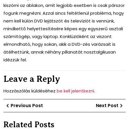
kiszórni az ablakon, amit legjobb esetben is csak párszor
fogunk megnézni. Azzal sincs feltétlenül probléma, hogy
nem kell külön DVD lejátszót és televíziót is vennünk,
mindkettő helyettesítésére képes egy egyszerű asztali
számítógép, vagy laptop. Konklúzióként az viszont
elmondható, hogy sokan, akik a DVD-zés varázsait is
átélhettünk, annak néhány pillanatát nosztalgikusan
idézzük fel.
Leave a Reply
Hozzászólás küldéséhez
be kell jelentkezni
.
Bejegyzés
Previous
Ne
Previous Post
Next Post
navigáció
Post
Po
Related Posts