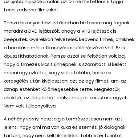
az újabb hajszálkarcolás aztán nézhetetlenné fogja
tenni kedvenc filmünket.
Persze bizonyos háztartásokban biztosan meg fognak
maradni a DVD lejátszók, ahogy a VHS lejátszók is
beépültek. Gyerekkori felvételek, kedvenc filmek, amiknek
a berakása már a filmnézési rituálé részévé vált. Ezek
kipusztíthatatlanok. Persze azzal se feltétlen volt baj,
hogy a filmezés kicsit ünnepnek is számított. El kellett
menni egy üzletbe, vagy videotékába, hosszas
keresgélés után kiválasztani azt az egy filmet, ami az
aznap esténket különlegesebbé tette. Megnéztük,
elraktuk, aztán pár hét múlva megint kerestünk egyet.
Nem volt túlbonyolítva.
A néhány sornyi nosztalgia természetesen nem azt
jelenti, hogy ami ma van kuka és szemét, jó dolognak
tartom, hogy nem kell filmenként több ezer forintot