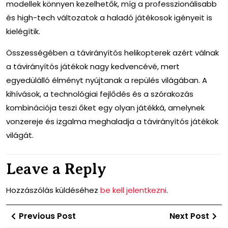
modellek könnyen kezelhetők, míg a professzionálisabb
és high-tech változatok a haladó játékosok igényeit is
kielégítik.
Összességében a távirányítós helikopterek azért válnak
a távirányítós játékok nagy kedvencévé, mert
egyedülálló élményt nyújtanak a repülés világában. A
kihívások, a technológiai fejlődés és a szórakozás
kombinációja teszi őket egy olyan játékká, amelynek
vonzereje és izgalma meghaladja a távirányítós játékok
világát.
Leave a Reply
Hozzászólás küldéséhez
be kell jelentkezni
.
Bejegyzés
Previous
Ne
Previous Post
Next Post
navigáció
Post
Po