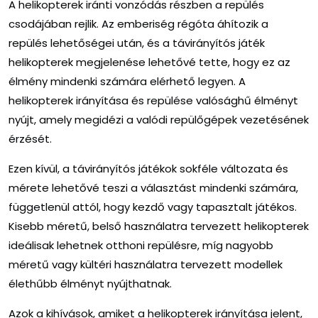
A helikopterek iránti vonzódás részben a repülés
csodájában rejlik. Az emberiség régóta áhítozik a
repülés lehetőségei után, és a távirányítós játék
helikopterek megjelenése lehetővé tette, hogy ez az
élmény mindenki számára elérhető legyen. A
helikopterek irányítása és repülése valósághű élményt
nyújt, amely megidézi a valódi repülőgépek vezetésének
érzését.
Ezen kívül, a távirányítós játékok sokféle változata és
mérete lehetővé teszi a választást mindenki számára,
függetlenül attól, hogy kezdő vagy tapasztalt játékos.
Kisebb méretű, belső használatra tervezett helikopterek
ideálisak lehetnek otthoni repülésre, míg nagyobb
méretű vagy kültéri használatra tervezett modellek
élethűbb élményt nyújthatnak.
Azok a kihívások, amiket a helikopterek irányítása jelent,