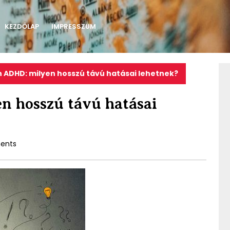
KEZDŐLAP
IMPRESSZUM
n ADHD: milyen hosszú távú hatásai lehetnek?
n hosszú távú hatásai
ents