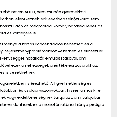
mertebb nevén ADHD, nem csupán gyermekkori
 korban jelentkeznek, sok esetben felnőttkorra sem
D hosszú időn át megmarad, komoly hatással lehet az
a és karrierjére is.
kezménye a tartós koncentrációs nehézség és a
yi teljesítményproblémákhoz vezethet. Az érintettek
ékenységgel, határidők elmulasztásával, ami
Idővel ezek a nehézségek önértékelési zavarokhoz,
ez is vezethetnek.
gánéletben is érezhető. A figyelmetlenség és
olatokban és családi viszonyokban, hiszen a másik fél
égnek vagy érdektelenségnek tartja azt, ami valójában
hirtelen döntések és a monotóniatűrés hiánya pedig a