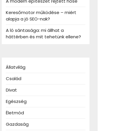
A modern építészet rejtett hőse
Keresőmotor működése – miért
alapja a jó SEO-nak?
A ló sántasága: mi állhat a
háttérben és mit tehetünk ellene?
Állatvilág
Család
Divat
Egészség
Életmód
Gazdaság