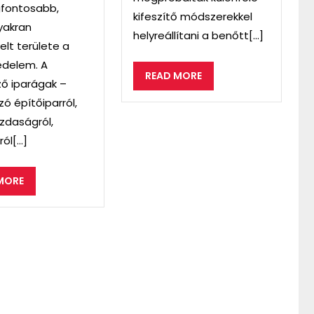
gfontosabb,
kifeszítő módszerekkel
yakran
helyreállítani a benőtt[...]
kelt területe a
édelem. A
READ
READ MORE
ő iparágak –
MORE
zó építőiparról,
daságról,
ól[...]
READ
MORE
MORE