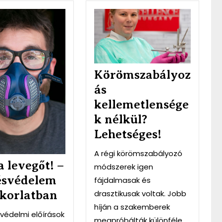
Tiszta
Körömsz
levegőt!
kelleme
–
nélkül?
Légzésvédelem
Lehetsé
a
gyakorlatban
Körömszabályoz
ás
kellemetlensége
k nélkül?
Lehetséges!
A régi körömszabályozó
a levegőt! –
módszerek igen
ésvédelem
fájdalmasak és
drasztikusak voltak. Jobb
akorlatban
híján a szakemberek
védelmi előírások
megpróbálták különféle