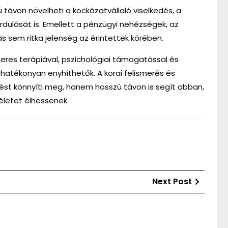
 távon növelheti a kockázatvállaló viselkedés, a
dulását is. Emellett a pénzügyi nehézségek, az
s sem ritka jelenség az érintettek körében.
zeres terápiával, pszichológiai támogatással és
 hatékonyan enyhíthetők. A korai felismerés és
t könnyíti meg, hanem hosszú távon is segít abban,
 életet élhessenek.
Next
Next Post
Post