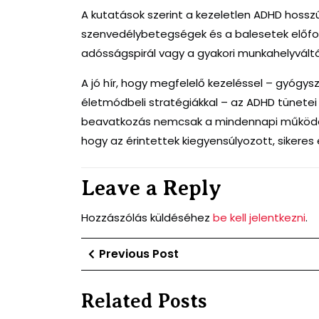
A kutatások szerint a kezeletlen ADHD hosszú
szenvedélybetegségek és a balesetek előfor
adósságspirál vagy a gyakori munkahelyváltá
A jó hír, hogy megfelelő kezeléssel – gyógys
életmódbeli stratégiákkal – az ADHD tünetei
beavatkozás nemcsak a mindennapi működés
hogy az érintettek kiegyensúlyozott, sikeres
Leave a Reply
Hozzászólás küldéséhez
be kell jelentkezni
.
Bejegyzés
Previous
Previous Post
Post
navigáció
Related Posts