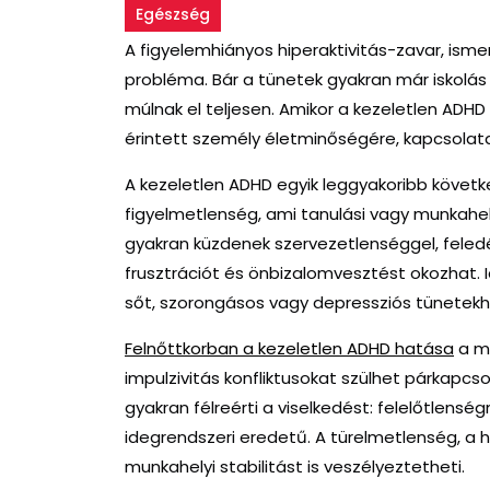
Egészség
A figyelemhiányos hiperaktivitás-zavar, is
probléma. Bár a tünetek gyakran már iskolás
múlnak el teljesen. Amikor a kezeletlen ADH
érintett személy életminőségére, kapcsolatair
A kezeletlen ADHD egyik leggyakoribb követ
figyelmetlenség, ami tanulási vagy munkahel
gyakran küzdenek szervezetlenséggel, feled
frusztrációt és önbizalomvesztést okozhat. 
sőt, szorongásos vagy depressziós tünetekh
Felnőttkorban a kezeletlen ADHD hatása
a ma
impulzivitás konfliktusokat szülhet párkapcs
gyakran félreérti a viselkedést: felelőtlens
idegrendszeri eredetű. A türelmetlenség, a 
munkahelyi stabilitást is veszélyeztetheti.