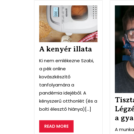
A
kenyér
illata
A kenyér illata
Ki nem emlékezne Szabi,
a pék online
kovászkészítő
tanfolyamára a
pandémia idejéből. A
Tiszt
kényszerű otthonlét (és a
Légz
bolti élesztő hiánya)[...]
a gy
READ
READ MORE
A munka
MORE