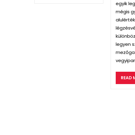
egyik le
mégis g
alulérté
légzésv
különböz
legyen s
mezőgaz
vegyiparr
READ 