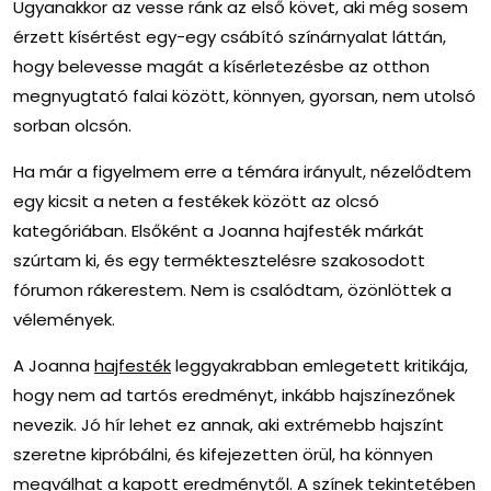
Ugyanakkor az vesse ránk az első követ, aki még sosem
érzett kísértést egy-egy csábító színárnyalat láttán,
hogy belevesse magát a kísérletezésbe az otthon
megnyugtató falai között, könnyen, gyorsan, nem utolsó
sorban olcsón.
Ha már a figyelmem erre a témára irányult, nézelődtem
egy kicsit a neten a festékek között az olcsó
kategóriában. Elsőként a Joanna hajfesték márkát
szúrtam ki, és egy terméktesztelésre szakosodott
fórumon rákerestem. Nem is csalódtam, özönlöttek a
vélemények.
A Joanna
hajfesték
leggyakrabban emlegetett kritikája,
hogy nem ad tartós eredményt, inkább hajszínezőnek
nevezik. Jó hír lehet ez annak, aki extrémebb hajszínt
szeretne kipróbálni, és kifejezetten örül, ha könnyen
megválhat a kapott eredménytől. A színek tekintetében