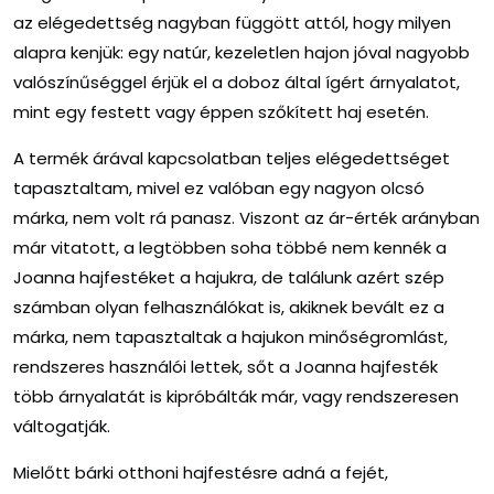
az elégedettség nagyban függött attól, hogy milyen
alapra kenjük: egy natúr, kezeletlen hajon jóval nagyobb
valószínűséggel érjük el a doboz által ígért árnyalatot,
mint egy festett vagy éppen szőkített haj esetén.
A termék árával kapcsolatban teljes elégedettséget
tapasztaltam, mivel ez valóban egy nagyon olcsó
márka, nem volt rá panasz. Viszont az ár-érték arányban
már vitatott, a legtöbben soha többé nem kennék a
Joanna hajfestéket a hajukra, de találunk azért szép
számban olyan felhasználókat is, akiknek bevált ez a
márka, nem tapasztaltak a hajukon minőségromlást,
rendszeres használói lettek, sőt a Joanna hajfesték
több árnyalatát is kipróbálták már, vagy rendszeresen
váltogatják.
Mielőtt bárki otthoni hajfestésre adná a fejét,