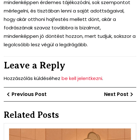
mindenképpen érdemes tájékozódni, sok szempontot
mérlegelni, és tisztában lenni a saját adottságaival,
hogy akár otthoni hajfestés mellett dönt, akár a
fodrászának szavaz továbbra is bizalmat,
mindenképpen jó döntést hozzon, mert tudjuk, sokszor a
legolcsóbb lesz végül a legdrágább.
Leave a Reply
Hozzászólás küldéséhez
be kell jelentkezni
.
Bejegyzés
Previous
Ne
Previous Post
Next Post
navigáció
Post
Po
Related Posts
Mitő
lesz