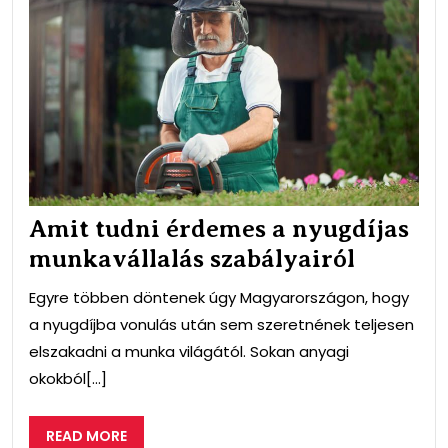
tud
érd
a
nyu
mun
szab
Amit tudni érdemes a nyugdíjas
munkavállalás szabályairól
Egyre többen döntenek úgy Magyarországon, hogy
a nyugdíjba vonulás után sem szeretnének teljesen
elszakadni a munka világától. Sokan anyagi
okokból[...]
READ
READ MORE