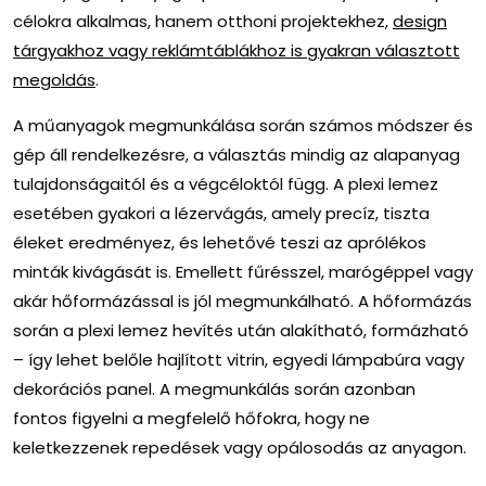
célokra alkalmas, hanem otthoni projektekhez,
design
tárgyakhoz vagy reklámtáblákhoz is gyakran választott
megoldás
.
A műanyagok megmunkálása során számos módszer és
gép áll rendelkezésre, a választás mindig az alapanyag
tulajdonságaitól és a végcéloktól függ. A plexi lemez
esetében gyakori a lézervágás, amely precíz, tiszta
éleket eredményez, és lehetővé teszi az aprólékos
minták kivágását is. Emellett fűrésszel, marógéppel vagy
akár hőformázással is jól megmunkálható. A hőformázás
során a plexi lemez hevítés után alakítható, formázható
– így lehet belőle hajlított vitrin, egyedi lámpabúra vagy
dekorációs panel. A megmunkálás során azonban
fontos figyelni a megfelelő hőfokra, hogy ne
keletkezzenek repedések vagy opálosodás az anyagon.