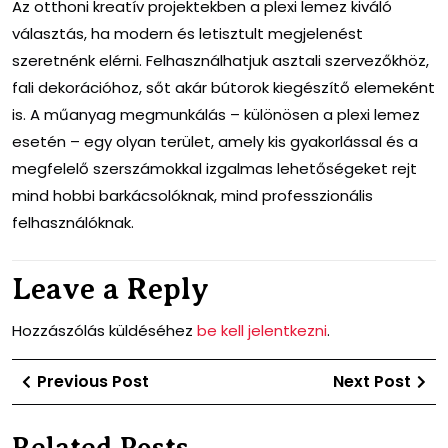
Az otthoni kreatív projektekben a plexi lemez kiváló
választás, ha modern és letisztult megjelenést
szeretnénk elérni. Felhasználhatjuk asztali szervezőkhöz,
fali dekorációhoz, sőt akár bútorok kiegészítő elemeként
is. A műanyag megmunkálás – különösen a plexi lemez
esetén – egy olyan terület, amely kis gyakorlással és a
megfelelő szerszámokkal izgalmas lehetőségeket rejt
mind hobbi barkácsolóknak, mind professzionális
felhasználóknak.
Leave a Reply
Hozzászólás küldéséhez
be kell jelentkezni
.
Bejegyzés
Previous
Ne
Previous Post
Next Post
navigáció
Post
Po
Related Posts