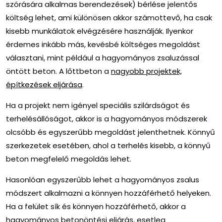
szórására alkalmas berendezések) bérlése jelentős
költség lehet, ami különösen akkor számottevő, ha csak
kisebb munkálatok elvégzésére használják. Ilyenkor
érdemes inkább más, kevésbé költséges megoldást
választani, mint például a hagyományos zsaluzással
öntött beton. A lőttbeton a
nagyobb projektek,
építkezések eljárása
.
Ha a projekt nem igényel speciális szilárdságot és
terhelésállóságot, akkor is a hagyományos módszerek
olcsóbb és egyszerűbb megoldást jelenthetnek. Könnyű
szerkezetek esetében, ahol a terhelés kisebb, a könnyű
beton megfelelő megoldás lehet.
Hasonlóan egyszerűbb lehet a hagyományos zsalus
módszert alkalmazni a könnyen hozzáférhető helyeken.
Ha a felület sík és könnyen hozzáférhető, akkor a
hagyományos betonöntési eljárás, esetleg