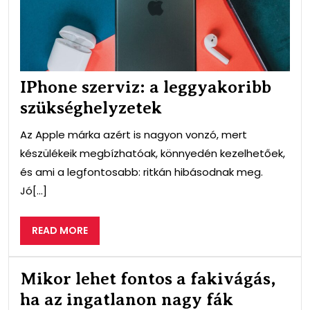
IPhone szerviz: a leggyakoribb
szükséghelyzetek
Az Apple márka azért is nagyon vonzó, mert
készülékeik megbízhatóak, könnyedén kezelhetőek,
és ami a legfontosabb: ritkán hibásodnak meg.
Jó[...]
READ
READ MORE
MORE
Mikor lehet fontos a fakivágás,
ha az ingatlanon nagy fák