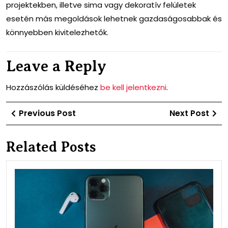
projektekben, illetve sima vagy dekoratív felületek
esetén más megoldások lehetnek gazdaságosabbak és
könnyebben kivitelezhetők.
Leave a Reply
Hozzászólás küldéséhez
be kell jelentkezni
.
Bejegyzés
Previous
Ne
Previous Post
Next Post
navigáció
Post
Po
Related Posts
IPh
szer
a
leg
szü