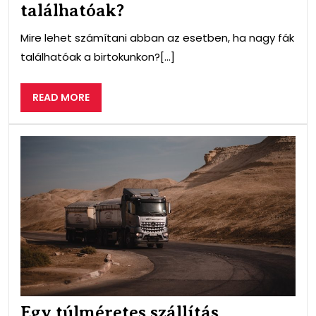
találhatóak?
Mire lehet számítani abban az esetben, ha nagy fák
találhatóak a birtokunkon?[...]
READ
READ MORE
MORE
Egy
túl
szál
leb
Egy túlméretes szállítás