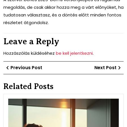
megoldás, de csak akkor hozza meg a várt előnyöket, ha
tudatosan választasz, és a döntés előtt minden fontos
részletet átgondolsz.
Leave a Reply
Hozzászólás küldéséhez
be kell jelentkezni
.
Bejegyzés
Previous
Ne
Previous Post
Next Post
navigáció
Post
Po
Related Posts
Szé
és
cég
hog
kap