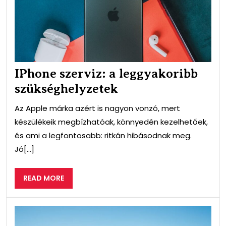
szü
IPhone szerviz: a leggyakoribb
szükséghelyzetek
Az Apple márka azért is nagyon vonzó, mert
készülékeik megbízhatóak, könnyedén kezelhetőek,
és ami a legfontosabb: ritkán hibásodnak meg.
Jó[...]
READ
READ MORE
MORE
Lök
javí