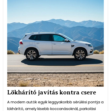
kon
cse
Lökhárító javítás kontra csere
A modern autók egyik leggyakoribb sérülési pontja a
lökhárító, amely kisebb koccanásoknál, parkolási