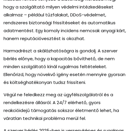
hogy a szolgáltató milyen védelmi intézkedéseket
alkalmaz – például tűzfalakat, DDoS-védelmet,
rendszeres biztonsági frissítéseket és automatikus
adatmentést. Egy komoly incidens nemcsak anyagi kárt,
hanem reputációvesztést is okozhat.
Harmadrészt a skálázhatóságra is gondolj. A szerver
bérlés előnye, hogy a kapacitás bővíthető, de nem
minden szolgáltató kínál rugalmas feltételeket.
Ellenőrizd, hogy növekvő igény esetén mennyire gyorsan
és költséghatékonyan tudsz frissíteni.
Végül ne feledkezz meg az ügyfélszolgálatról és a
rendelkezésre állásról. A 24/7 elérhető, gyors
reakcióidejű támogatás sokszor életmentő lehet, ha
váratlan technikai probléma merül fel.
A szerver bérlés 2025-ben is versenyképes és rugalmas