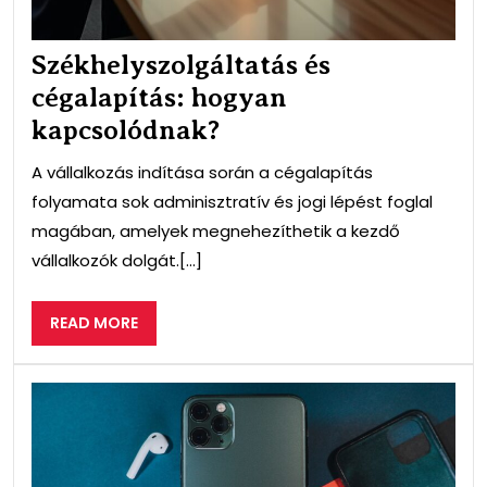
Székhelyszolgáltatás és
cégalapítás: hogyan
kapcsolódnak?
A vállalkozás indítása során a cégalapítás
folyamata sok adminisztratív és jogi lépést foglal
magában, amelyek megnehezíthetik a kezdő
vállalkozók dolgát.[...]
READ
READ MORE
MORE
IPh
szer
a
leg