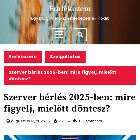
Skip
Emlékezem
to
content
Egy blog, mely az emlékezetnek íródik
Skip
to
Open
content
Menu
Emlékezem
Szolgáltatás
Szerver bérlés 2025-ben: mire figyelj, mielőtt
döntesz?
Szerver bérlés 2025-ben: mire
figyelj, mielőtt döntesz?
Viki
augusztus 13, 2025
Viki
0 Comments