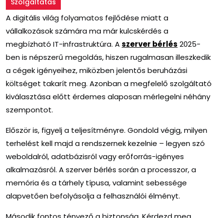
Szolgáltatás
A digitális világ folyamatos fejlődése miatt a
vállalkozások számára ma már kulcskérdés a
megbízható IT-infrastruktúra. A
szerver bérlés
2025-
ben is népszerű megoldás, hiszen rugalmasan illeszkedik
a cégek igényeihez, miközben jelentős beruházási
költséget takarít meg. Azonban a megfelelő szolgáltató
kiválasztása előtt érdemes alaposan mérlegelni néhány
szempontot.
Először is, figyelj a teljesítményre. Gondold végig, milyen
terhelést kell majd a rendszernek kezelnie – legyen szó
weboldalról, adatbázisról vagy erőforrás-igényes
alkalmazásról. A szerver bérlés során a processzor, a
memória és a tárhely típusa, valamint sebessége
alapvetően befolyásolja a felhasználói élményt.
Második fontos tényező a biztonság. Kérdezd meg,