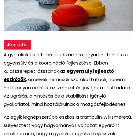
Játszótér
A gyerekek és a felnőttek számára egyaránt fontos az
egyensúly és a koordináció fejlesztése. Ebben
kulcsszerepet játszanak az
egyensúlyfejlesztő
eszközök
, amelyek nemcsak szórakoztatóak, hanem
hatékonyan erősítik az izmokat és javítják a testtudatot.
Az ugrálás, a hintázás és a stabilitást igénylő
gyakorlatok mind hozzájárulnak a mozgásfejlődéshez.
Az egyik legnépszerűbb eszköz a trambulin. A kisméretű,
süllyesztett vagy hagyományos változat egyaránt
alkalmas arra, hogy a gyerekek ugrálva fejlesszék