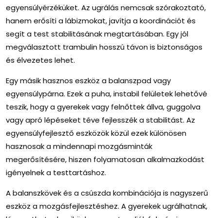
egyensúlyérzéküket. Az ugrálás nemcsak szórakoztató,
hanem erősíti a lábizmokat, javítja a koordinációt és
segít a test stabilitásának megtartásában. Egy jól
megválasztott trambulin hosszú távon is biztonságos
és élvezetes lehet.
Egy másik hasznos eszköz a balanszpad vagy
egyensúlypárna. Ezek a puha, instabil felületek lehetővé
teszik, hogy a gyerekek vagy felnőttek állva, guggolva
vagy apró lépéseket téve fejlesszék a stabilitást. Az
egyensúlyfejlesztő eszközök közül ezek különösen
hasznosak a mindennapi mozgásminták
megerősítésére, hiszen folyamatosan alkalmazkodást
igényelnek a testtartáshoz.
A balanszkövek és a csúszda kombinációja is nagyszerű
eszköz a mozgásfejlesztéshez. A gyerekek ugrálhatnak,