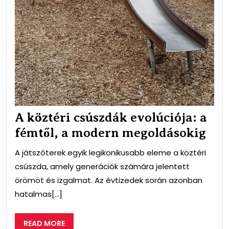
A köztéri csúszdák evolúciója: a
fémtől, a modern megoldásokig
A játszóterek egyik legikonikusabb eleme a köztéri
csúszda, amely generációk számára jelentett
örömöt és izgalmat. Az évtizedek során azonban
hatalmas[...]
READ
READ MORE