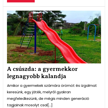
MORE
A
csú
a
gye
leg
kal
A csúszda: a gyermekkor
legnagyobb kalandja
Amikor a gyermekek számára örömöt és izgalmat
keresünk, egy játék, melyről gyakran
megfeledkezünk, de mégis minden generáció
tagjainak mosolyt csal[...]