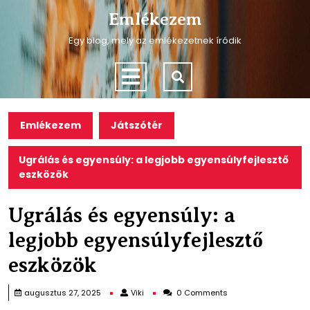
Skip
Emlékezem
to
content
Egy blog, mely az emlékezetnek íródik
Skip
to
Open
content
Menu
Emlékezem
Játszótér
Ugrálás és egyensúly: a legjobb egyensúlyfejlesztő
eszközök
Ugrálás és egyensúly: a
legjobb egyensúlyfejlesztő
eszközök
Viki
augusztus 27, 2025
Viki
0 Comments