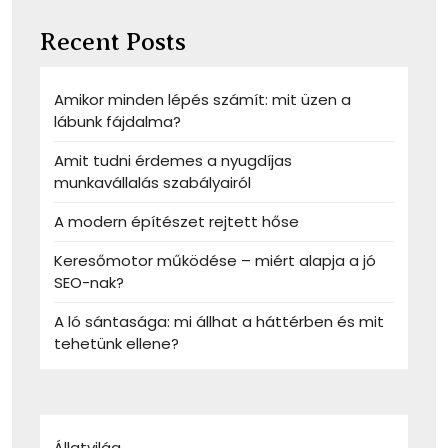
Recent Posts
Amikor minden lépés számít: mit üzen a
lábunk fájdalma?
Amit tudni érdemes a nyugdíjas
munkavállalás szabályairól
A modern építészet rejtett hőse
Keresőmotor működése – miért alapja a jó
SEO-nak?
A ló sántasága: mi állhat a háttérben és mit
tehetünk ellene?
Állatvilág