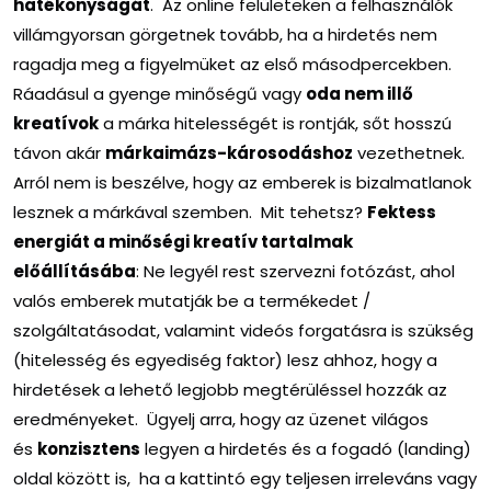
hatékonyságát
. Az online felületeken a felhasználók
villámgyorsan görgetnek tovább, ha a hirdetés nem
ragadja meg a figyelmüket az első másodpercekben.
Ráadásul a gyenge minőségű vagy
oda nem illő
kreatívok
a márka hitelességét is rontják, sőt hosszú
távon akár
márkaimázs-károsodáshoz
vezethetnek.
Arról nem is beszélve, hogy az emberek is bizalmatlanok
lesznek a márkával szemben. Mit tehetsz?
Fektess
energiát a minőségi kreatív tartalmak
előállításába
: Ne legyél rest szervezni fotózást, ahol
valós emberek mutatják be a termékedet /
szolgáltatásodat, valamint videós forgatásra is szükség
(hitelesség és egyediség faktor) lesz ahhoz, hogy a
hirdetések a lehető legjobb megtérüléssel hozzák az
eredményeket. Ügyelj arra, hogy az üzenet világos
és
konzisztens
legyen a hirdetés és a fogadó (landing)
oldal között is, ha a kattintó egy teljesen irreleváns vagy