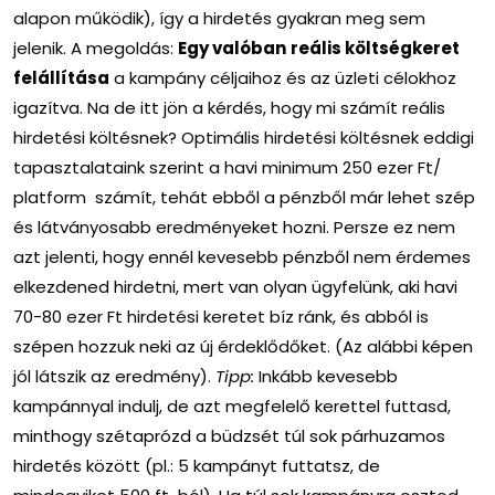
alapon működik), így a hirdetés gyakran meg sem
jelenik. A megoldás:
Egy valóban
reális költségkeret
felállítása
a kampány céljaihoz és az üzleti célokhoz
igazítva. Na de itt jön a kérdés, hogy mi számít reális
hirdetési költésnek? Optimális hirdetési költésnek eddigi
tapasztalataink szerint a havi minimum 250 ezer Ft/
platform számít, tehát ebből a pénzből már lehet szép
és látványosabb eredményeket hozni. Persze ez nem
azt jelenti, hogy ennél kevesebb pénzből nem érdemes
elkezdened hirdetni, mert van olyan ügyfelünk, aki havi
70-80 ezer Ft hirdetési keretet bíz ránk, és abból is
szépen hozzuk neki az új érdeklődőket. (Az alábbi képen
jól látszik az eredmény).
Tipp:
Inkább kevesebb
kampánnyal indulj, de azt megfelelő kerettel futtasd,
minthogy szétaprózd a büdzsét túl sok párhuzamos
hirdetés között (pl.: 5 kampányt futtatsz, de