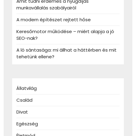
Amit tudni érdemes a nyugdíjas
munkavállalás szabályairól
A modern építészet rejtett hőse
Keresőmotor működése – miért alapja a jó
SEO-nak?
A ló sántasága: mi állhat a háttérben és mit
tehetünk ellene?
Állatvilág
Család
Divat
Egészség
Életmód