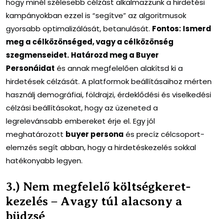
hogy minél szélesebb célzást alkalmazzunk a hirdetési
kampányokban ezzel is “segítve” az algoritmusok
gyorsabb optimalizálását, betanulását.
Fontos:
Ismerd
meg a célközönséged, vagy a célközönség
szegmenseidet.
Határozd meg a Buyer
Personáidat
és annak megfelelően alakítsd ki a
hirdetések célzását. A platformok beállításaihoz mérten
használj demográfiai, földrajzi, érdeklődési és viselkedési
célzási beállításokat, hogy az üzeneted a
legrelevánsabb embereket érje el. Egy jól
meghatározott
buyer persona
és precíz célcsoport-
elemzés segít abban, hogy a hirdetéskezelés sokkal
hatékonyabb legyen.
3.) Nem megfelelő költségkeret-
kezelés – Avagy túl alacsony a
büdzsé