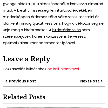
gyenge oldalra jut a hirdetésedből, a konverzió elmarad
majd. A kreatív frissesség fenntartása érdekében
mindenképpen érdemes több változatot tesztelni és
időnként mindig újakat készíteni, hogy a célközönség ne
unja meg a hirdetéseket. A
hirdetéskezelés
nem
szerencsejáték, hanem konzisztens tervezést,
optimalizálást, menedzsmentet igényel.
Leave a Reply
Hozzászólás küldéséhez
be kell jelentkezni
.
Bejegyzés
Previous
Ne
Previous Post
Next Post
navigáció
Post
Po
Related Posts