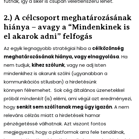
futnak, így a siker is csupán véletlenszerű lehet.
2.) A célcsoport meghatározásának
hiánya – avagy a “Mindenkinek is
el akarok adni” felfogás
Az egyik legnagyobb stratégiai hiba a
célközönség
meghatározásának hiánya, vagy elnagyolása
. Ha
nem tudjuk,
kihez szólunk
, vagy ne adj Isten
mindenkihez is akarunk szólni (ugyanabban a
kommunikációs stílusban) a hirdetésünk
könnyen félremehet. Sok cég általános üzenetekkel
próbál
mindenkit
(is) elérni, ami végül azt eredményezi,
hogy
senkit sem szólítanak meg úgy igazán
. A nem
releváns célzás miatt a hirdetések hamar
pénzégetéssé válhatnak. Azt viszont fontos
megjegyezni, hogy a platformok arra fele tendálnak,