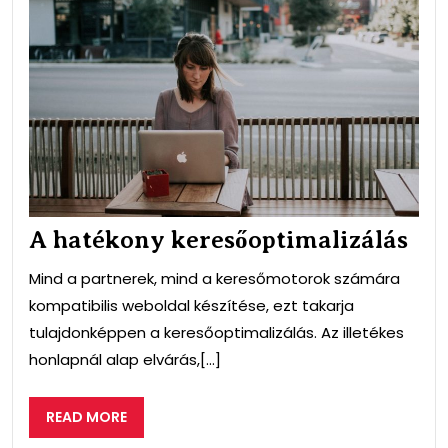
A
hat
ker
A hatékony keresőoptimalizálás
Mind a partnerek, mind a keresőmotorok számára
kompatibilis weboldal készítése, ezt takarja
tulajdonképpen a keresőoptimalizálás. Az illetékes
honlapnál alap elvárás,[...]
READ
READ MORE
MORE