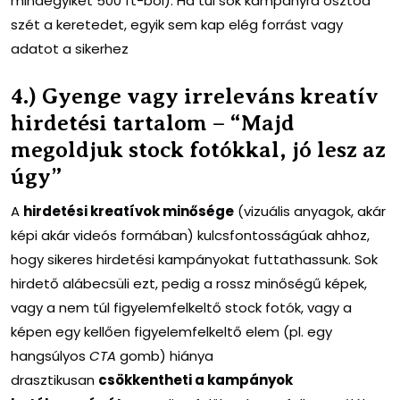
mindegyiket 500 ft-ból). Ha túl sok kampányra osztod
szét a keretedet, egyik sem kap elég forrást vagy
adatot a sikerhez
4.) Gyenge vagy irreleváns kreatív
hirdetési tartalom – “Majd
megoldjuk stock fotókkal, jó lesz az
úgy”
A
hirdetési kreatívok minősége
(vizuális anyagok, akár
képi akár videós formában) kulcsfontosságúak ahhoz,
hogy sikeres hirdetési kampányokat futtathassunk. Sok
hirdető alábecsüli ezt, pedig a rossz minőségű képek,
vagy a nem túl figyelemfelkeltő stock fotók, vagy a
képen egy kellően figyelemfelkeltő elem (pl. egy
hangsúlyos
CTA
gomb) hiánya
drasztikusan
csökkentheti a kampányok