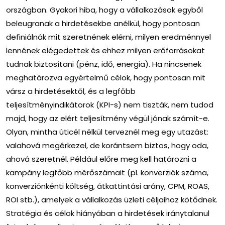
országban. Gyakori hiba, hogy a vállalkozások egyből
beleugranak a hirdetésekbe anélkül, hogy pontosan
definiálnák mit szeretnének elérni, milyen eredménnyel
lennének elégedettek és ehhez milyen erőforrásokat
tudnak biztosítani (pénz, idő, energia). Ha nincsenek
meghatározva egyértelmű célok, hogy pontosan mit
vársz a hirdetésektől, és a legfőbb
teljesítményindikátorok (KPI-s) nem tiszták, nem tudod
majd, hogy az elért teljesítmény végül jónak számít-e.
Olyan, mintha úticél nélkül terveznél meg egy utazást:
valahová megérkezel, de korántsem biztos, hogy oda,
ahová szeretnél. Például előre meg kell határozni a
kampány legfőbb mérőszámait (pl. konverziók száma,
konverziónkénti költség, átkattintási arány, CPM, ROAS,
ROI stb.), amelyek a vállalkozás üzleti céljaihoz kötődnek.
Stratégia és célok hiányában a hirdetések iránytalanul