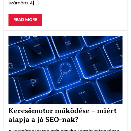
számára. A[...]
READ
READ MORE
MORE
Ker
műk
–
mié
ala
a
jó
SEO
nak
Keresőmotor működése – miért
alapja a jó SEO-nak?
A keresőmotor ma már annyira természetes része