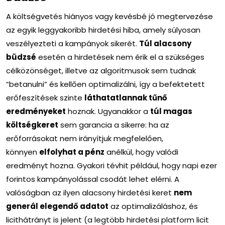
A költségvetés hiányos vagy kevésbé jó megtervezése
az egyik leggyakoribb hirdetési hiba, amely súlyosan
veszélyezteti a kampányok sikerét.
Túl alacsony
büdzsé
esetén a hirdetések nem érik el a szükséges
célközönséget, illetve az algoritmusok sem tudnak
“betanulni” és kellően optimalizálni, így a befektetett
erőfeszítések szinte
láthatatlannak tűnő
eredményeket
hoznak. Ugyanakkor a
túl magas
költségkeret
sem garancia a sikerre: ha az
erőforrásokat nem irányítjuk megfelelően,
könnyen
elfolyhat a pénz
anélkül, hogy valódi
eredményt hozna. Gyakori tévhit például, hogy napi ezer
forintos kampányolással csodát lehet elérni. A
valóságban az ilyen alacsony hirdetési keret
nem
generál elegendő adatot
az optimalizáláshoz, és
licithátrányt is jelent (a legtöbb hirdetési platform licit