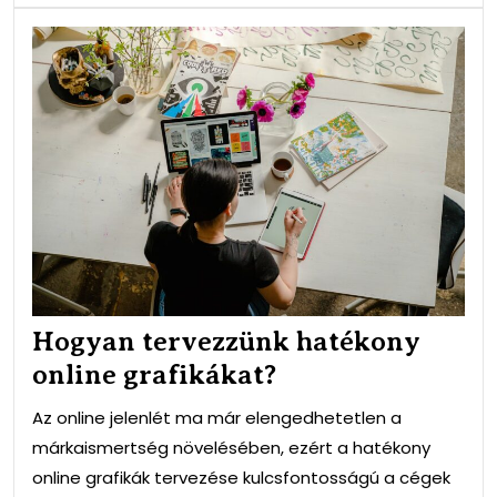
Hog
ter
hat
onli
gra
Hogyan tervezzünk hatékony
online grafikákat?
Az online jelenlét ma már elengedhetetlen a
márkaismertség növelésében, ezért a hatékony
online grafikák tervezése kulcsfontosságú a cégek