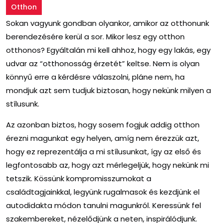
Otthon
Sokan vagyunk gondban olyankor, amikor az otthonunk
berendezésére kerül a sor. Mikor lesz egy otthon
otthonos? Egyáltalán mi kell ahhoz, hogy egy lakás, egy
udvar az “otthonosság érzetét” keltse. Nem is olyan
könnyű erre a kérdésre válaszolni, pláne nem, ha
mondjuk azt sem tudjuk biztosan, hogy nekünk milyen a
stílusunk.
Az azonban biztos, hogy sosem fogjuk addig otthon
érezni magunkat egy helyen, amíg nem érezzük azt,
hogy ez reprezentálja a mi stílusunkat, így az első és
legfontosabb az, hogy azt mérlegeljük, hogy nekünk mi
tetszik. Kössünk kompromisszumokat a
családtagjainkkal, legyünk rugalmasok és kezdjünk el
autodidakta módon tanulni magunkról. Keressünk fel
szakembereket, nézelődjünk a neten, inspirálódjunk.