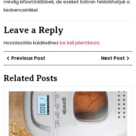
mindig kifizetődőbbek, de ezeket bátran feldobhatjuk a
kedvenceinkkel.
Leave a Reply
Hozzászólás küldéséhez
be kell jelentkezni
.
Bejegyzés
Previous
Ne
Previous Post
Next Post
navigáció
Post
Po
Related Posts
A
ken
illat