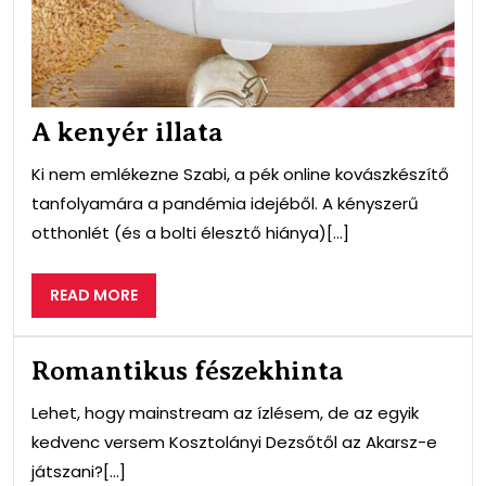
A kenyér illata
Ki nem emlékezne Szabi, a pék online kovászkészítő
tanfolyamára a pandémia idejéből. A kényszerű
otthonlét (és a bolti élesztő hiánya)[...]
READ
READ MORE
MORE
Romantikus fészekhinta
Lehet, hogy mainstream az ízlésem, de az egyik
kedvenc versem Kosztolányi Dezsőtől az Akarsz-e
játszani?[...]