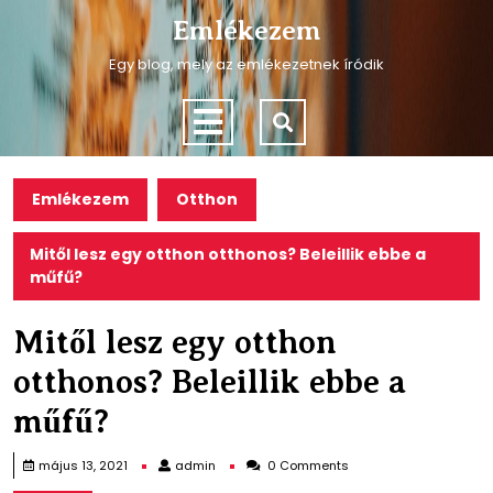
Skip
Emlékezem
to
content
Egy blog, mely az emlékezetnek íródik
Skip
to
Open
content
Menu
Emlékezem
Otthon
Mitől lesz egy otthon otthonos? Beleillik ebbe a
műfű?
Mitől lesz egy otthon
otthonos? Beleillik ebbe a
műfű?
admin
május 13, 2021
admin
0 Comments