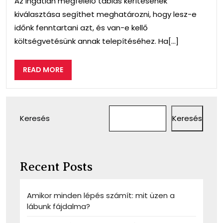
Az ingatlan megfelelő táblás kerítésének
kiválasztása segíthet meghatározni, hogy lesz-e
időnk fenntartani azt, és van-e kellő
költségvetésünk annak telepítéséhez. Ha[...]
READ
READ MORE
MORE
Keresés
Keresés
Recent Posts
Amikor minden lépés számít: mit üzen a
lábunk fájdalma?