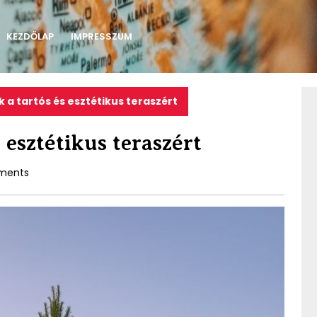
KEZDŐLAP
IMPRESSZUM
k a tartós és esztétikus teraszért
s esztétikus teraszért
ments