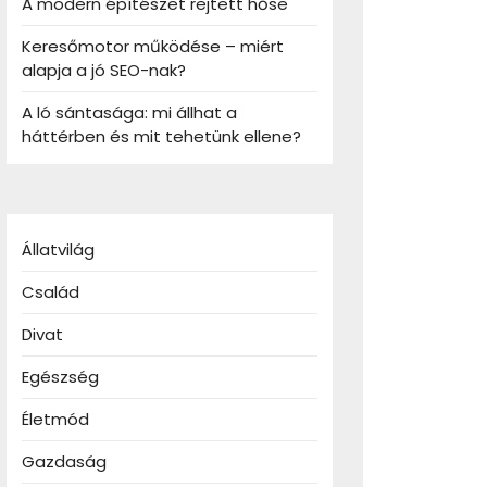
A modern építészet rejtett hőse
Keresőmotor működése – miért
alapja a jó SEO-nak?
A ló sántasága: mi állhat a
háttérben és mit tehetünk ellene?
Állatvilág
Család
Divat
Egészség
Életmód
Gazdaság