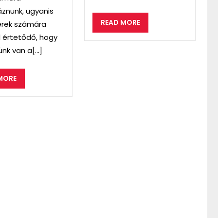
znunk, ugyanis
READ
READ MORE
rek számára
MORE
 értetődő, hogy
nk van a[...]
READ
MORE
MORE