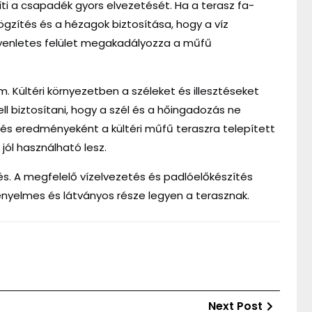
íti a csapadék gyors elvezetését. Ha a terasz fa-
rögzítés és a hézagok biztosítása, hogy a víz
gyenletes felület megakadályozza a műfű
 Kültéri környezetben a széleket és illesztéseket
ell biztosítani, hogy a szél és a hőingadozás ne
tés eredményeként a kültéri műfű teraszra telepített
jól használható lesz.
zés. A megfelelő vízelvezetés és padlóelőkészítés
ényelmes és látványos része legyen a terasznak.
Next
Next Post