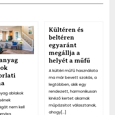
Post
A
Kültéren és
műanyag
beltéren
ablakok
egyaránt
gyakorlati
haszna
megállja a
anyag
helyét a műfű
kok
A kültéri műfű használata
rlati
ma már bevett szokás, a
na
legtöbben, akik egy
rendezett, harmonikusan
yag ablakok
kinéző kertet akarnak
sének
műpázsitot választanak,
ágát nem kell
ahogy[...]
zámára