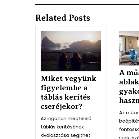
Post
navigáció
Related Posts
Miket
vegyünk
figyelembe
a
táblás
kerítés
A mű
cseréjekor?
Miket vegyünk
abla
figyelembe a
gyako
táblás kerítés
hasz
cseréjekor?
Az műan
Az ingatlan megfelelő
beépíté
táblás kerítésének
fontoss
kiválasztása segíthet
senki s