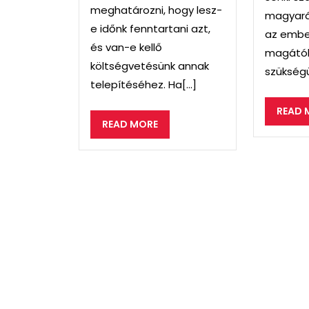
meghatározni, hogy lesz-
magyará
e időnk fenntartani azt,
az embe
és van-e kellő
magától
költségvetésünk annak
szükségü
telepítéséhez. Ha[...]
READ 
READ
READ MORE
MORE