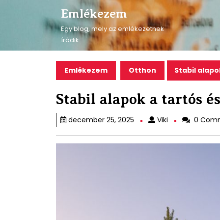
Skip
Emlékezem
to
content
Egy blog, mely az emlékezetnek
Skip
íródik
to
content
Emlékezem
Otthon
Stabil alapo
Stabil alapok a tartós é
Viki
december 25, 2025
Viki
0 Com