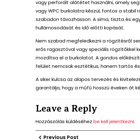
vagy perforált alátétet használni, amely seg
vagy WPC burkolatra készül, fontos a stabil 
szabadon távozhasson. A sima, tiszta és e
hullámosodását és idő előtti kopását.
Nem szabad megfeledkezni a rögzítésről sem.
erős ragasztóval vagy speciális rögzítőkkel k
mozdítsa el a burkolatot. A gondos előkészí
felület nemcsak esztétikus, hanem tartós és 
A siker kulcsa az alapos tervezés és kivitele
garantálja, hogy a műfű hosszú éveken át k
Leave a Reply
Hozzászólás küldéséhez
be kell jelentkezni
.
Bejegyzés
Previous
Previous Post