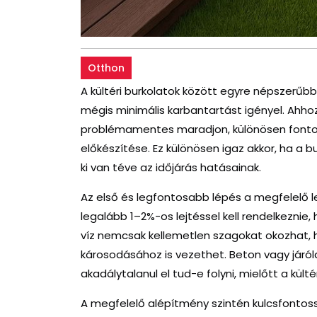
Otthon
A kültéri burkolatok között egyre népszerűb
mégis minimális karbantartást igényel. Ahho
problémamentes maradjon, különösen fontos
előkészítése. Ez különösen igaz akkor, ha a b
ki van téve az időjárás hatásainak.
Az első és legfontosabb lépés a megfelelő le
legalább 1–2%-os lejtéssel kell rendelkeznie
víz nemcsak kellemetlen szagokat okozhat, 
károsodásához is vezethet. Beton vagy járól
akadálytalanul el tud-e folyni, mielőtt a kült
A megfelelő alépítmény szintén kulcsfontoss