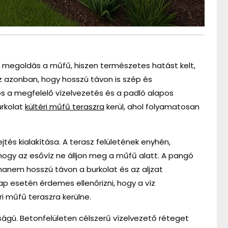
b megoldás a műfű, hiszen természetes hatást kelt,
z azonban, hogy hosszú távon is szép és
 a megfelelő vízelvezetés és a padló alapos
urkolat
kültéri műfű teraszra
kerül, ahol folyamatosan
jtés kialakítása. A terasz felületének enyhén,
, hogy az esővíz ne álljon meg a műfű alatt. A pangó
hanem hosszú távon a burkolat és az aljzat
ap esetén érdemes ellenőrizni, hogy a víz
éri műfű teraszra kerülne.
ágú. Betonfelületen célszerű vízelvezető réteget