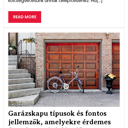
költségvetésünk annak telepítéséhez. Ha[...]
READ
READ MORE
MORE
Gar
típ
és
fon
jell
ame
érd
figy
a
vás
előt
Garázskapu típusok és fontos
jellemzők, amelyekre érdemes