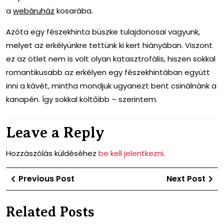
a
webáruház
kosarába.
Azóta egy fészekhinta büszke tulajdonosai vagyunk,
melyet az erkélyünkre tettünk ki kert hiányában. Viszont
ez az ötlet nem is volt olyan katasztrofális, hiszen sokkal
romantikusabb az erkélyen egy fészekhintában együtt
inni a kávét, mintha mondjuk ugyanezt bent csinálnánk a
kanapén. Így sokkal költőibb – szerintem.
Leave a Reply
Hozzászólás küldéséhez
be kell jelentkezni
.
Bejegyzés
Previous
Ne
Previous Post
Next Post
navigáció
Post
Po
Related Posts