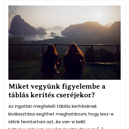
Mik
veg
fig
a
táb
kerí
cse
Miket vegyünk figyelembe a
táblás kerítés cseréjekor?
Az ingatlan megfelelő táblás kerítésének
kiválasztása segíthet meghatározni, hogy lesz-e
időnk fenntartani azt, és van-e kellő