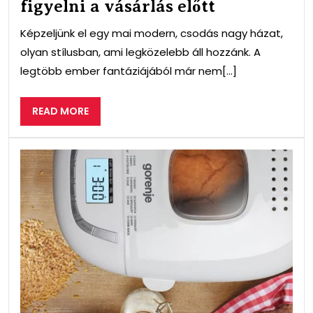
figyelni a vásárlás előtt
Képzeljünk el egy mai modern, csodás nagy házat,
olyan stílusban, ami legközelebb áll hozzánk. A
legtöbb ember fantáziájából már nem[...]
READ
READ MORE
MORE
A
ken
illat