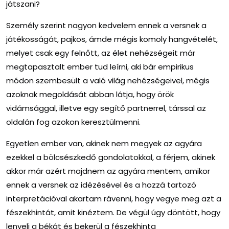
játszani?
Személy szerint nagyon kedvelem ennek a versnek a
játékosságát, pajkos, ámde mégis komoly hangvételét,
melyet csak egy felnőtt, az élet nehézségeit már
megtapasztalt ember tud leírni, aki bár empirikus
módon szembesült a való világ nehézségeivel, mégis
azoknak megoldását abban látja, hogy örök
vidámsággal, illetve egy segítő partnerrel, társsal az
oldalán fog azokon keresztülmenni.
Egyetlen ember van, akinek nem megyek az agyára
ezekkel a bölcsészkedő gondolatokkal, a férjem, akinek
akkor már azért majdnem az agyára mentem, amikor
ennek a versnek az idézésével és a hozzá tartozó
interpretációval akartam rávenni, hogy vegye meg azt a
fészekhintát, amit kinéztem. De végül úgy döntött, hogy
lenyeli a békát és bekerül a fészekhinta