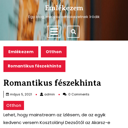
Skip
Emlékezem
to
content
Egy blog, mely az emlékezetnek íródik
Skip
to
Open
content
Menu
Emlékezem
Otthon
Romantikus fészekhinta
Romantikus fészekhinta
admin
május 5, 2021
admin
0 Comments
Otthon
Lehet, hogy mainstream az ízlésem, de az egyik
kedvenc versem Kosztolányi Dezsőtől az Akarsz-e