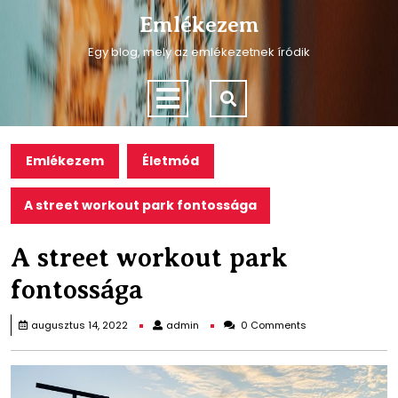
Skip
Emlékezem
to
content
Egy blog, mely az emlékezetnek íródik
Skip
to
Open
content
Menu
Emlékezem
Életmód
A street workout park fontossága
A street workout park
fontossága
admin
augusztus 14, 2022
admin
0 Comments