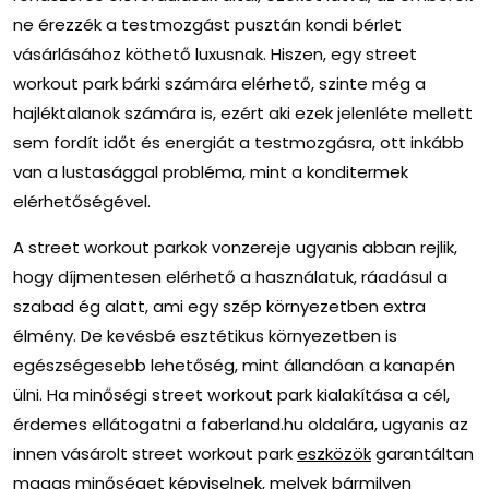
ne érezzék a testmozgást pusztán kondi bérlet
vásárlásához köthető luxusnak. Hiszen, egy street
workout park bárki számára elérhető, szinte még a
hajléktalanok számára is, ezért aki ezek jelenléte mellett
sem fordít időt és energiát a testmozgásra, ott inkább
van a lustasággal probléma, mint a konditermek
elérhetőségével.
A
street workout parkok
vonzereje ugyanis abban rejlik,
hogy díjmentesen elérhető a használatuk, ráadásul a
szabad ég alatt, ami egy szép környezetben extra
élmény. De kevésbé esztétikus környezetben is
egészségesebb lehetőség, mint állandóan a kanapén
ülni. Ha minőségi street workout park kialakítása a cél,
érdemes ellátogatni a faberland.hu oldalára, ugyanis az
innen vásárolt street workout park
eszközök
garantáltan
magas minőséget képviselnek, melyek bármilyen