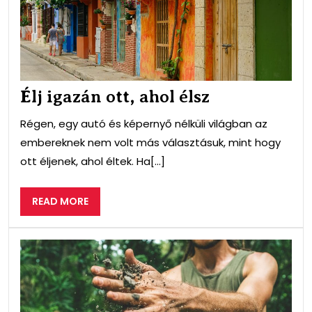
Élj igazán ott, ahol élsz
Régen, egy autó és képernyő nélküli világban az
embereknek nem volt más választásuk, mint hogy
ott éljenek, ahol éltek. Ha[...]
READ
READ MORE
MORE
Kön
fizik
mun
min
kor