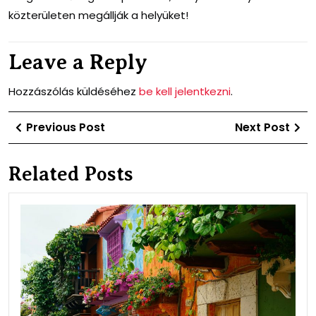
közterületen megállják a helyüket!
Leave a Reply
Hozzászólás küldéséhez
be kell jelentkezni
.
Bejegyzés
Previous
Ne
Previous Post
Next Post
navigáció
Post
Po
Related Posts
Élj
iga
ott,
aho
élsz