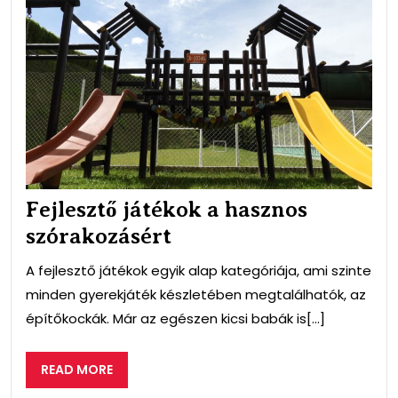
Fejl
ját
a
has
szó
Fejlesztő játékok a hasznos
szórakozásért
A fejlesztő játékok egyik alap kategóriája, ami szinte
minden gyerekjáték készletében megtalálhatók, az
építőkockák. Már az egészen kicsi babák is[...]
READ
READ MORE
MORE