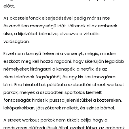
előtt.
Az okostelefonok elterjedésével pedig már szinte
észrevétlen mennyiségű időt töltenek el az emberek
ülve, a kijelzőket bámulva, elveszve a virtuális
valóságban.
Ezzel nem könnyű felvenni a versenyt, mégis, minden
eszközt meg kell hozzá ragadni, hogy sikerüljön legalább
némelyeket kirángatni a kanapék, a netflix, és az
okostelefonok fogságából, és egy kis testmozgásra
bírni. Erre hivatottak például a szabadtéri
street workout
parkok
, melyek a szabadtéri sportolás kiemelt
fontosságát hirdetik, puszta jelenlétükkel a köztereken,
lakóparkokban, játszóterek mellett, és szinte bárhol.
A
street workout parkok
nem titkolt célja, hogy a
rendszeres előfordulásuk által, ezeket látva, az emberek