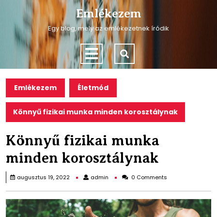
Skip
Emlékezem
to
content
Egy blog, mely az emlékezetnek íródik
Skip
to
Open
content
Menu
Emlékezem
Életmód
Könnyű fizikai munka minden korosztálynak
Könnyű fizikai munka
minden korosztálynak
admin
augusztus 19, 2022
admin
0 Comments