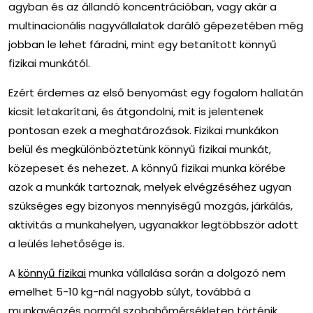
agyban és az állandó koncentrációban, vagy akár a
multinacionális nagyvállalatok daráló gépezetében még
jobban le lehet fáradni, mint egy betanított
könnyű
fizikai munkától
.
Ezért érdemes az első benyomást egy fogalom hallatán
kicsit letakarítani, és átgondolni, mit is jelentenek
pontosan ezek a meghatározások. Fizikai munkákon
belül és megkülönböztetünk
könnyű fizikai munkát
,
közepeset és nehezet. A könnyű fizikai munka körébe
azok a munkák tartoznak, melyek elvégzéséhez ugyan
szükséges egy bizonyos mennyiségű mozgás, járkálás,
aktivitás a munkahelyen, ugyanakkor legtöbbször adott
a leülés lehetősége is.
A
könnyű fizikai
munka vállalása során a dolgozó nem
emelhet 5-10 kg-nál nagyobb súlyt, továbbá a
munkavégzés normál szobahőmérsékleten történik,