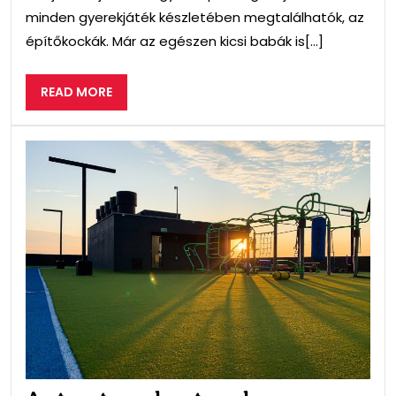
minden gyerekjáték készletében megtalálhatók, az
építőkockák. Már az egészen kicsi babák is[...]
READ
READ MORE
MORE
A
str
wor
par
fon