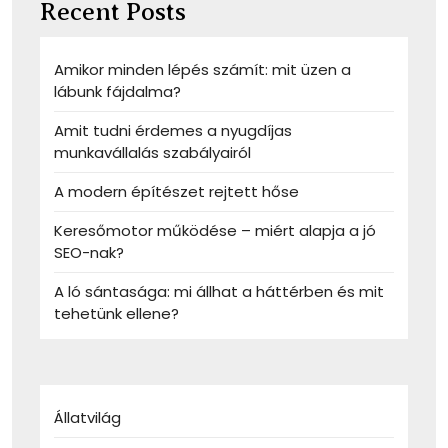
Recent Posts
Amikor minden lépés számít: mit üzen a
lábunk fájdalma?
Amit tudni érdemes a nyugdíjas
munkavállalás szabályairól
A modern építészet rejtett hőse
Keresőmotor működése – miért alapja a jó
SEO-nak?
A ló sántasága: mi állhat a háttérben és mit
tehetünk ellene?
Állatvilág