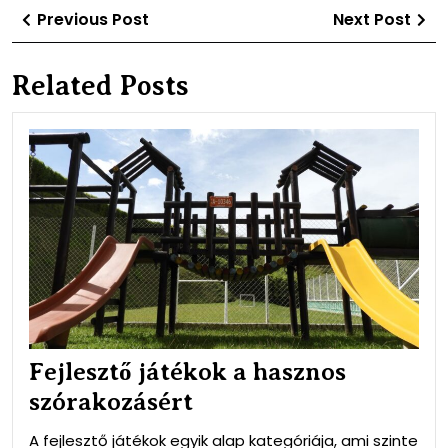
Bejegyzés
Previous
Ne
Previous Post
Next Post
navigáció
Post
Po
Related Posts
Fejl
ját
a
has
szó
Fejlesztő játékok a hasznos
szórakozásért
A fejlesztő játékok egyik alap kategóriája, ami szinte