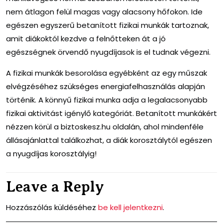
nem átlagon felül magas vagy alacsony hőfokon. Ide
egészen egyszerű betanított
fizikai munkák
tartoznak,
amit diákoktól kezdve a felnőtteken át a jó
egészségnek örvendő nyugdíjasok is el tudnak végezni.
A fizikai munkák besorolása egyébként az egy műszak
elvégzéséhez szükséges energiafelhasználás alapján
történik. A könnyű fizikai munka adja a legalacsonyabb
fizikai aktivitást igénylő kategóriát. Betanított munkákért
nézzen körül a biztoskesz.hu oldalán, ahol mindenféle
állásajánlattal találkozhat, a diák korosztálytól egészen
a nyugdíjas korosztályig!
Leave a Reply
Hozzászólás küldéséhez
be kell jelentkezni
.