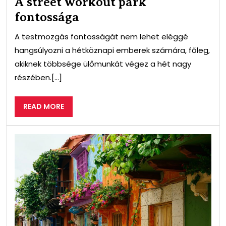
A street workout park
fontossága
A testmozgás fontosságát nem lehet eléggé
hangsúlyozni a hétköznapi emberek számára, főleg,
akiknek többsége ülőmunkát végez a hét nagy
részében.[...]
READ
READ MORE
MORE
Élj
iga
ott,
aho
élsz