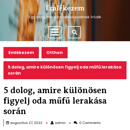
Skip
Emlékezem
to
content
Egy blog, mely az emlékezetnek íródik
Skip
to
Open
content
Menu
Emlékezem
Otthon
5 dolog, amire különösen figyelj oda műfű lerakása
során
5 dolog, amire különösen
figyelj oda műfű lerakása
során
admin
augusztus 27, 2022
admin
0 Comments