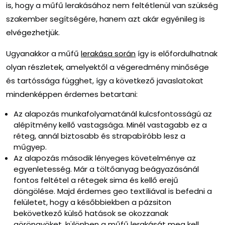
is, hogy a műfű lerakásához nem feltétlenül van szükség
szakember segítségére, hanem azt akár egyénileg is
elvégezhetjük.
Ugyanakkor a műfű
lerakása során
így is előfordulhatnak
olyan részletek, amelyektől a végeredmény minősége
és tartóssága függhet, így a következő javaslatokat
mindenképpen érdemes betartani:
Az alapozás munkafolyamatánál kulcsfontosságú az
alépítmény kellő vastagsága. Minél vastagabb ez a
réteg, annál biztosabb és strapabíróbb lesz a
műgyep.
Az alapozás második lényeges követelménye az
egyenletesség. Már a töltőanyag beágyazásánál
fontos feltétel a rétegek sima és kellő erejű
döngölése. Majd érdemes geo textíliával is befedni a
felületet, hogy a későbbiekben a pázsiton
bekövetkező külső hatások se okozzanak
göröngyöket, különben a műfű lerakását meg kell