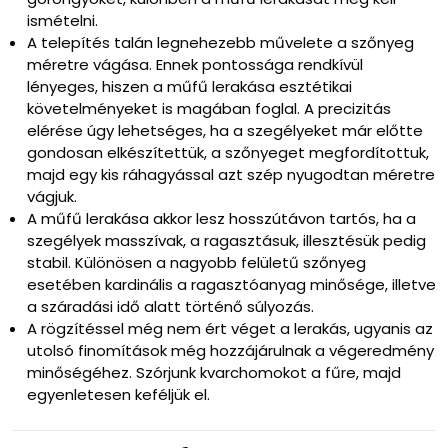
ismételni.
A telepítés talán legnehezebb művelete a szőnyeg
méretre vágása. Ennek pontossága rendkívül
lényeges, hiszen a műfű lerakása esztétikai
követelményeket is magában foglal. A precizitás
elérése úgy lehetséges, ha a szegélyeket már előtte
gondosan elkészítettük, a szőnyeget megfordítottuk,
majd egy kis ráhagyással azt szép nyugodtan méretre
vágjuk.
A műfű lerakása akkor lesz hosszútávon tartós, ha a
szegélyek masszívak, a ragasztásuk, illesztésük pedig
stabil. Különösen a nagyobb felületű szőnyeg
esetében kardinális a ragasztóanyag minősége, illetve
a száradási idő alatt történő súlyozás.
A rögzítéssel még nem ért véget a lerakás, ugyanis az
utolsó finomítások még hozzájárulnak a végeredmény
minőségéhez. Szórjunk kvarchomokot a fűre, majd
egyenletesen keféljük el.