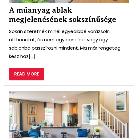
A műanyag ablak
megjelenésének sokszínűsége
Sokan szeretnék minél egyedibbé varázsolni
otthonukat, és nem egy panelbe, vagy egy
sablonba passzírozni mindent. Ma már rengeteg
kész ház[...]
READ
READ MORE
MORE
A
mű
abl
gyak
has