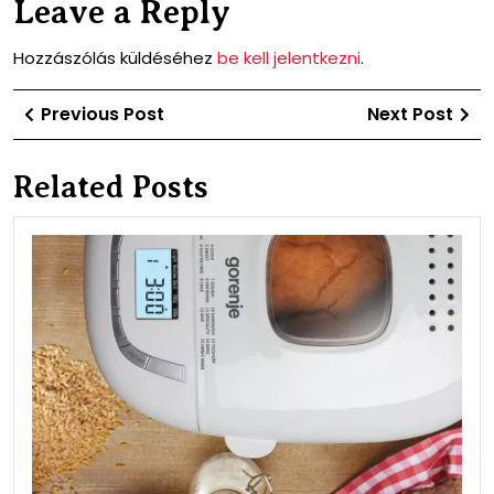
Leave a Reply
Hozzászólás küldéséhez
be kell jelentkezni
.
Bejegyzés
Previous
Ne
Previous Post
Next Post
navigáció
Post
Po
Related Posts
A
ken
illat