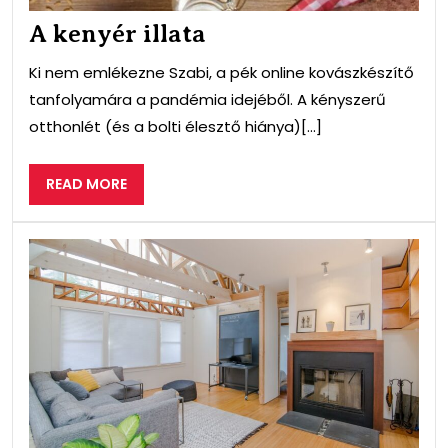
A kenyér illata
Ki nem emlékezne Szabi, a pék online kovászkészítő
tanfolyamára a pandémia idejéből. A kényszerű
otthonlét (és a bolti élesztő hiánya)[...]
READ
READ MORE
MORE
A
mű
abl
meg
sok