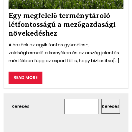
Egy megfelelő terménytároló
létfontosságú a mezőgazdasági
növekedéshez
A hazánk az egyik fontos gyümölcs-,
zöldségtermelő a környéken és az ország jelentős
mértékben függ az exporttól is, hogy biztosítsa[...]
READ
READ MORE
MORE
Keresés
Keresés