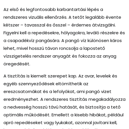
Az első és legfontosabb karbantartási lépés a
rendszeres vizuális ellenőrzés. A tetőt legalább évente
kétszer – tavasszal és ősszel – érdemes átvizsgálni.
Figyelni kell a repedésekre, hólyagokra, leváló részekre és
a csapadékvíz pangására. A pangó víz különösen káros
lehet, mivel hosszú távon roncsolja a lapostető
vízszigetelés rendszer anyagát és fokozza az anyag
öregedését.
A tisztítás is kiemelt szerepet kap. Az avar, levelek és
egyéb szennyeződések eltömíthetik az
ereszcsatornákat és a lefolyókat, ami pangó vizet
eredményezhet. A rendszeres tisztítás megakadályozza
a nedvesség hosszú távú hatását, és biztosítja a tető
optimális működését. Emellett a kisebb hibákat, például
apró repedéseket vagy lyukakat, azonnal javítani kell,