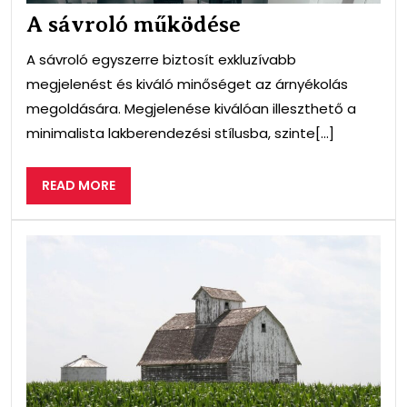
A sávroló működése
A sávroló egyszerre biztosít exkluzívabb
megjelenést és kiváló minőséget az árnyékolás
megoldására. Megjelenése kiválóan illeszthető a
minimalista lakberendezési stílusba, szinte[...]
READ
READ MORE
MORE
Egy
meg
ter
lét
a
mez
növ