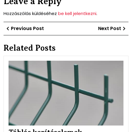
Leave a Reply
Hozzászólás küldéséhez
be kell jelentkezni
.
Bejegyzés
Previous
Ne
Previous Post
Next Post
navigáció
Post
Po
Related Posts
Táb
ker