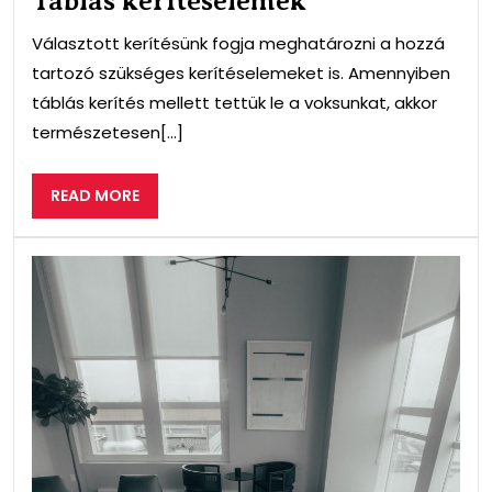
Táblás kerítéselemek
Választott kerítésünk fogja meghatározni a hozzá
tartozó szükséges kerítéselemeket is. Amennyiben
táblás kerítés mellett tettük le a voksunkat, akkor
természetesen[...]
READ
READ MORE
MORE
A
sáv
műk