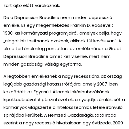
zárt ajtó előtt várakoznak.
De a Depression Breadline nem minden depresszió
emléke. Ez egy megemlékezés Franklin D. Roosevelt
1930-as kormányzati programjairól, amelyek célja, hogy
„eleget biztosítsanak azoknak, akiknek túl kevés van”. A
címe történelmileg pontatlan; az emlékműnek a Great
Depression Breadline címet kell viselnie, mert nem
minden gazdasági válság egyforma.
A legtöbben emlékeznek a nagy recesszióra, az ország
legújabb gazdasági katasztrófájára, amely 2007-ben
kezdődött az Egyesült Államok lakásbuborékának
kipukkadásával. A pénzintézetek, a nyugdíjszámlák, sőt a
kormányok világszerte a hitelösszeomlás lefelé irányuló
spiráljába kerültek. A Nemzeti Gazdaságkutató Iroda
szerint a nagy recesszió hivatalosan egy évtizede, 2009