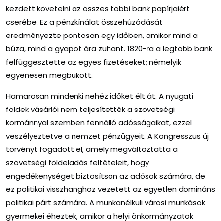
kezdett követelni az összes többi bank papírjaiért
cserébe. Ez a pénzkínálat összehúzódását
eredményezte pontosan egy időben, amikor mind a
búza, mind a gyapot ára zuhant. 1820-ra a legtöbb bank
felfüggesztette az egyes fizetéseket; némelyik
egyenesen megbukott.
Hamarosan mindenki nehéz időket élt át. A nyugati
földek vásárlói nem teljesítették a szövetségi
kormánnyal szemben fennálló adósságaikat, ezzel
veszélyeztetve a nemzet pénzügyeit. A Kongresszus új
törvényt fogadott el, amely megváltoztatta a
szövetségi földeladás feltételeit, hogy
engedékenységet biztosítson az adósok számára, de
ez politikai visszhanghoz vezetett az egyetlen domináns
politikai párt számára. A munkanélküli városi munkások
gyermekei éheztek, amikor a helyi önkormányzatok