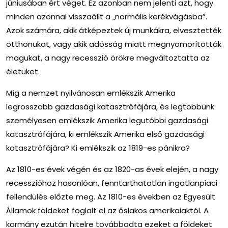
júniusában ért véget. Ez azonban nem jelenti azt, hogy
minden azonnal visszaállt a „normális kerékvágásba”.
Azok számára, akik átképeztek új munkákra, elvesztették
otthonukat, vagy akik adósság miatt megnyomorították
magukat, a nagy recesszió örökre megváltoztatta az
életüket.
Míg a nemzet nyilvánosan emlékszik Amerika
legrosszabb gazdasági katasztrófájára, és legtöbbünk
személyesen emlékszik Amerika legutóbbi gazdasági
katasztrófájára, ki emlékszik Amerika első gazdasági
katasztrófájára? Ki emlékszik az 1819-es pánikra?
Az 1810-es évek végén és az 1820-as évek elején, a nagy
recesszióhoz hasonlóan, fenntarthatatlan ingatlanpiaci
fellendülés előzte meg. Az 1810-es években az Egyesült
Államok földeket foglalt el az őslakos amerikaiaktól. A
kormány ezután hitelre továbbadta ezeket a földeket