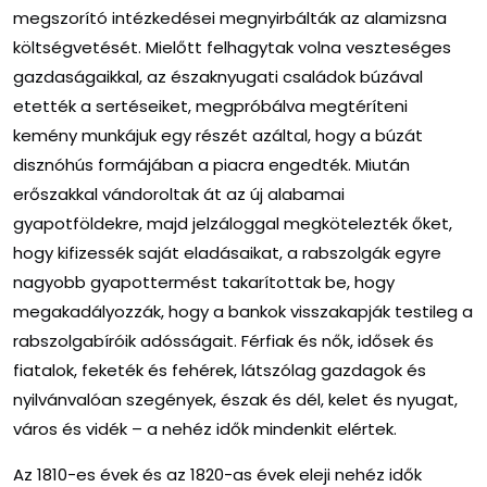
megszorító intézkedései megnyirbálták az alamizsna
költségvetését. Mielőtt felhagytak volna veszteséges
gazdaságaikkal, az északnyugati családok búzával
etették a sertéseiket, megpróbálva megtéríteni
kemény munkájuk egy részét azáltal, hogy a búzát
disznóhús formájában a piacra engedték. Miután
erőszakkal vándoroltak át az új alabamai
gyapotföldekre, majd jelzáloggal megkötelezték őket,
hogy kifizessék saját eladásaikat, a rabszolgák egyre
nagyobb gyapottermést takarítottak be, hogy
megakadályozzák, hogy a bankok visszakapják testileg a
rabszolgabíróik adósságait. Férfiak és nők, idősek és
fiatalok, feketék és fehérek, látszólag gazdagok és
nyilvánvalóan szegények, észak és dél, kelet és nyugat,
város és vidék – a nehéz idők mindenkit elértek.
Az 1810-es évek és az 1820-as évek eleji nehéz idők