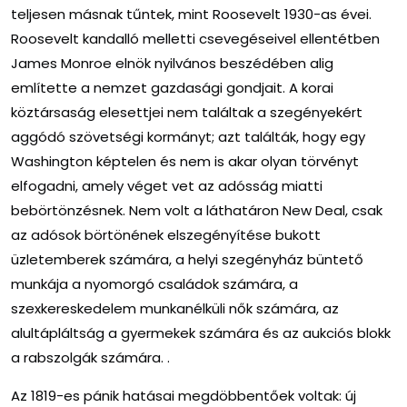
teljesen másnak tűntek, mint Roosevelt 1930-as évei.
Roosevelt kandalló melletti csevegéseivel ellentétben
James Monroe elnök nyilvános beszédében alig
említette a nemzet gazdasági gondjait. A korai
köztársaság elesettjei nem találtak a szegényekért
aggódó szövetségi kormányt; azt találták, hogy egy
Washington képtelen és nem is akar olyan törvényt
elfogadni, amely véget vet az adósság miatti
bebörtönzésnek. Nem volt a láthatáron New Deal, csak
az adósok börtönének elszegényítése bukott
üzletemberek számára, a helyi szegényház büntető
munkája a nyomorgó családok számára, a
szexkereskedelem munkanélküli nők számára, az
alultápláltság a gyermekek számára és az aukciós blokk
a rabszolgák számára. .
Az 1819-es pánik hatásai megdöbbentőek voltak: új