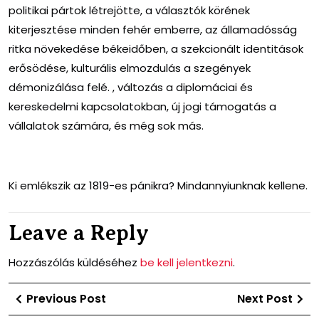
politikai pártok létrejötte, a választók körének
kiterjesztése minden fehér emberre, az államadósság
ritka növekedése békeidőben, a szekcionált identitások
erősödése, kulturális elmozdulás a szegények
démonizálása felé. , változás a diplomáciai és
kereskedelmi kapcsolatokban, új jogi támogatás a
vállalatok számára, és még sok más.
Ki emlékszik az 1819-es pánikra? Mindannyiunknak kellene.
Leave a Reply
Hozzászólás küldéséhez
be kell jelentkezni
.
Bejegyzés
Previous
Ne
Previous Post
Next Post
navigáció
Post
Po