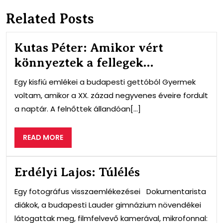
Related Posts
Kutas Péter: Amikor vért
könnyeztek a fellegek…
Egy kisfiú emlékei a budapesti gettóból Gyermek
voltam, amikor a XX. zázad negyvenes éveire fordult
a naptár. A felnőttek állandóan[...]
READ
READ MORE
MORE
Erdélyi Lajos: Túlélés
Egy fotográfus visszaemlékezései Dokumentarista
diákok, a budapesti Lauder gimnázium növendékei
látogattak meg, filmfelvevő kamerával, mikrofonnal: