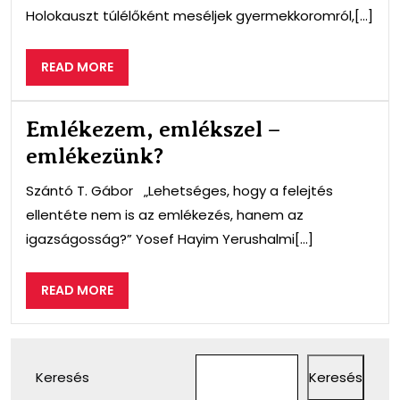
Holokauszt túlélőként meséljek gyermekkoromról,[...]
READ
READ MORE
MORE
Emlékezem, emlékszel –
emlékezünk?
Szántó T. Gábor „Lehetséges, hogy a felejtés
ellentéte nem is az emlékezés, hanem az
igazságosság?” Yosef Hayim Yerushalmi[...]
READ
READ MORE
MORE
Keresés
Keresés