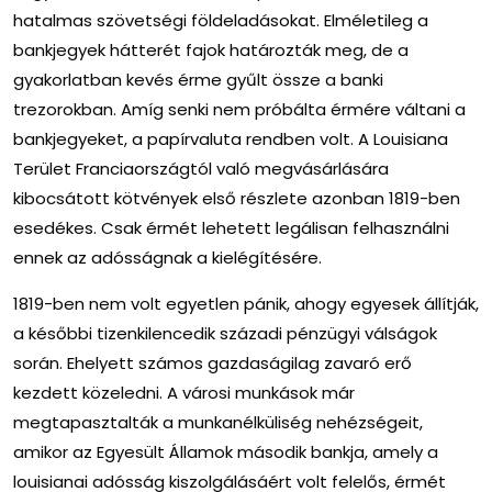
hatalmas szövetségi földeladásokat. Elméletileg a
bankjegyek hátterét fajok határozták meg, de a
gyakorlatban kevés érme gyűlt össze a banki
trezorokban. Amíg senki nem próbálta érmére váltani a
bankjegyeket, a papírvaluta rendben volt. A Louisiana
Terület Franciaországtól való megvásárlására
kibocsátott kötvények első részlete azonban 1819-ben
esedékes. Csak érmét lehetett legálisan felhasználni
ennek az adósságnak a kielégítésére.
1819-ben nem volt egyetlen pánik, ahogy egyesek állítják,
a későbbi tizenkilencedik századi pénzügyi válságok
során. Ehelyett számos gazdaságilag zavaró erő
kezdett közeledni. A városi munkások már
megtapasztalták a munkanélküliség nehézségeit,
amikor az Egyesült Államok második bankja, amely a
louisianai adósság kiszolgálásáért volt felelős, érmét