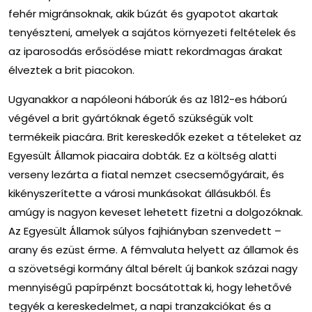
fehér migránsoknak, akik búzát és gyapotot akartak
tenyészteni, amelyek a sajátos környezeti feltételek és
az iparosodás erősödése miatt rekordmagas árakat
élveztek a brit piacokon.
Ugyanakkor a napóleoni háborúk és az 1812-es háború
végével a brit gyártóknak égető szükségük volt
termékeik piacára. Brit kereskedők ezeket a tételeket az
Egyesült Államok piacaira dobták. Ez a költség alatti
verseny lezárta a fiatal nemzet csecsemőgyárait, és
kikényszerítette a városi munkásokat állásukból. És
amúgy is nagyon keveset lehetett fizetni a dolgozóknak.
Az Egyesült Államok súlyos fajhiányban szenvedett –
arany és ezüst érme. A fémvaluta helyett az államok és
a szövetségi kormány által bérelt új bankok százai nagy
mennyiségű papírpénzt bocsátottak ki, hogy lehetővé
tegyék a kereskedelmet, a napi tranzakciókat és a