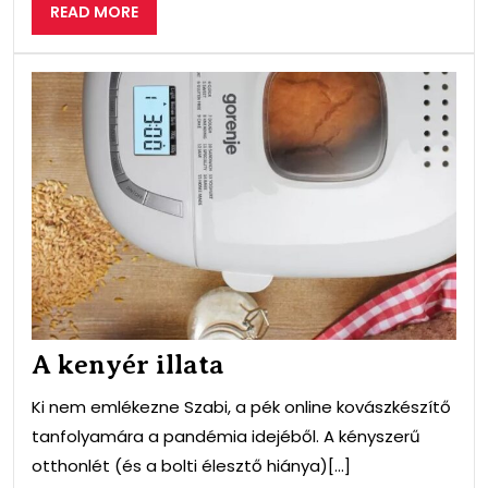
READ
READ MORE
MORE
A
ken
illat
A kenyér illata
Ki nem emlékezne Szabi, a pék online kovászkészítő
tanfolyamára a pandémia idejéből. A kényszerű
otthonlét (és a bolti élesztő hiánya)[...]