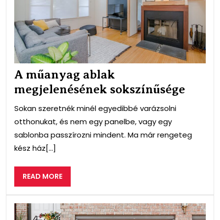
sok
A műanyag ablak
megjelenésének sokszínűsége
Sokan szeretnék minél egyedibbé varázsolni
otthonukat, és nem egy panelbe, vagy egy
sablonba passzírozni mindent. Ma már rengeteg
kész ház[...]
READ
READ MORE
MORE
Gar
típ