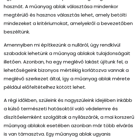
hasznát. A műanyag ablak választása mindenkor
megtérülő és hasznos választás lehet, amely betölti
mindezeket a kritériumokat, amelyekről a bevezetőben
beszéltünk.
Amennyiben mi építkezünk a nulláról, úgy rendkívül
szabadok lehetünk a műanyag ablakok tulajdonságait
illetően. Azonban, ha egy meglévő lakást újítunk fel, a
lehetőségeink bizonyos mértékig korlátozva vannak a
meglévő szerkezet által, így a műanyag ablak mérete
például előfeltételhez kötött lehet.
A régi időkben, szüleink és nagyszüleink idejében inkább
a külső természeti hatásoktól való védelemre és
díszítőelemként szolgáltak a nyílászárók, a mai korszerű
műanyag ablakok esetében azonban már több elvárás
is van támasztva. Egy műanyag ablak ugyanis