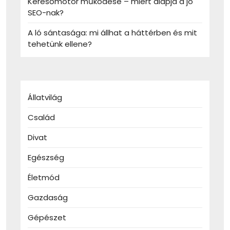
Keresőmotor működése – miért alapja a jó
SEO-nak?
A ló sántasága: mi állhat a háttérben és mit
tehetünk ellene?
Állatvilág
Család
Divat
Egészség
Életmód
Gazdaság
Gépészet