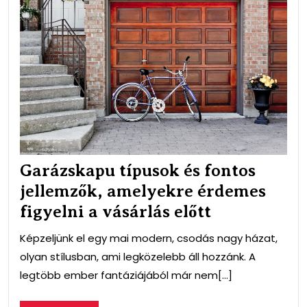
és
fon
jell
ame
érd
figy
a
vás
előt
Garázskapu típusok és fontos
jellemzők, amelyekre érdemes
figyelni a vásárlás előtt
Képzeljünk el egy mai modern, csodás nagy házat,
olyan stílusban, ami legközelebb áll hozzánk. A
legtöbb ember fantáziájából már nem[...]