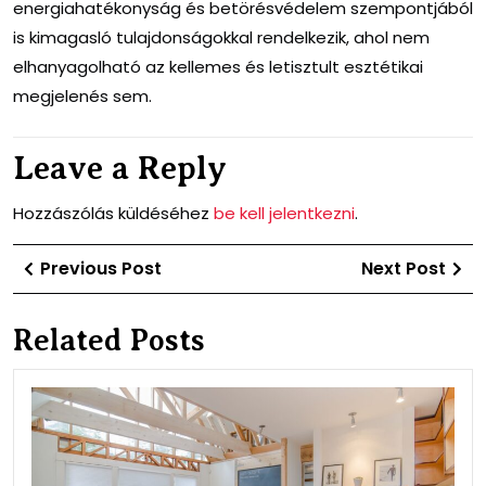
energiahatékonyság és betörésvédelem szempontjából
is kimagasló tulajdonságokkal rendelkezik, ahol nem
elhanyagolható az kellemes és letisztult esztétikai
megjelenés sem.
Leave a Reply
Hozzászólás küldéséhez
be kell jelentkezni
.
Bejegyzés
Previous
Ne
Previous Post
Next Post
navigáció
Post
Po
Related Posts
A
mű
abl
meg