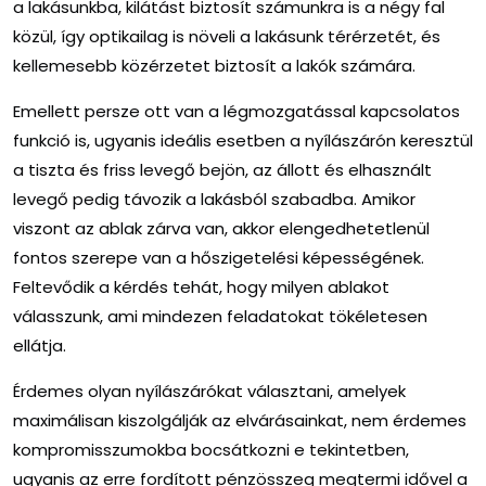
a lakásunkba, kilátást biztosít számunkra is a négy fal
közül, így optikailag is növeli a lakásunk térérzetét, és
kellemesebb közérzetet biztosít a lakók számára.
Emellett persze ott van a légmozgatással kapcsolatos
funkció is, ugyanis ideális esetben a nyílászárón keresztül
a tiszta és friss levegő bejön, az állott és elhasznált
levegő pedig távozik a lakásból szabadba. Amikor
viszont az ablak zárva van, akkor elengedhetetlenül
fontos szerepe van a hőszigetelési képességének.
Feltevődik a kérdés tehát, hogy milyen ablakot
válasszunk, ami mindezen feladatokat tökéletesen
ellátja.
Érdemes olyan nyílászárókat választani, amelyek
maximálisan kiszolgálják az elvárásainkat, nem érdemes
kompromisszumokba bocsátkozni e tekintetben,
ugyanis az erre fordított pénzösszeg megtermi idővel a