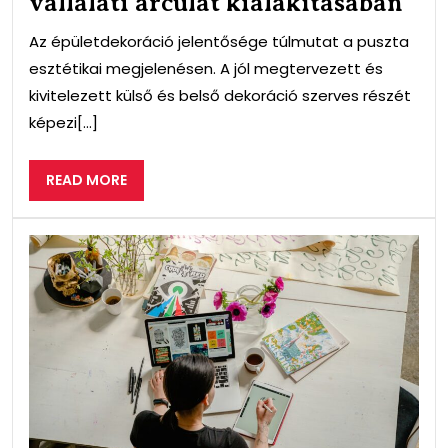
vállalati arculat kialakításában
Az épületdekoráció jelentősége túlmutat a puszta
esztétikai megjelenésen. A jól megtervezett és
kivitelezett külső és belső dekoráció szerves részét
képezi[...]
READ
READ MORE
MORE
Hog
ter
hat
onli
gra