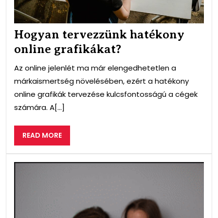
Hogyan tervezzünk hatékony
online grafikákat?
Az online jelenlét ma már elengedhetetlen a
márkaismertség növelésében, ezért a hatékony
online grafikák tervezése kulcsfontosságú a cégek
számára. A[...]
READ
READ MORE
MORE
A
Hir
leg
buk
#1