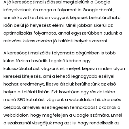
A jó keresőoptimalizálással megfelelünk a Google
irányelveinek, és maga a folyamat is Google-barát,
ennek következtében vagyunk képesek behatárolható
időn belül jó helyezést elérni. Minél jobban sikerül az
optimalizálás folyamata, annál egyszerűbben tudunk a
releváns kulcsszavakra jó találati helyet szerezni.
A keresőoptimalizálás
folyamata
cégünkben is több
külön fázisra tevődik. Legelső körben egy
kulcsszókutatást végzünk el, melyet képez minden olyan
keresési kifejezés, ami a lehető legnagyobb eséllyel
hozhat eredményt, illetve általuk kerülhetünk az első
helyre a találati listán. Ezt követően egy részletekbe
menő SEO kutatást végzünk a weboldalon hibakeresés
céljából, amelyek esetlegesen fennakadást okoznak a
weboldalon, hogy megfeleljen a Google számára. Ennél
a szakasznál vizsgáljuk meg azt is, hogy rendelkezik az