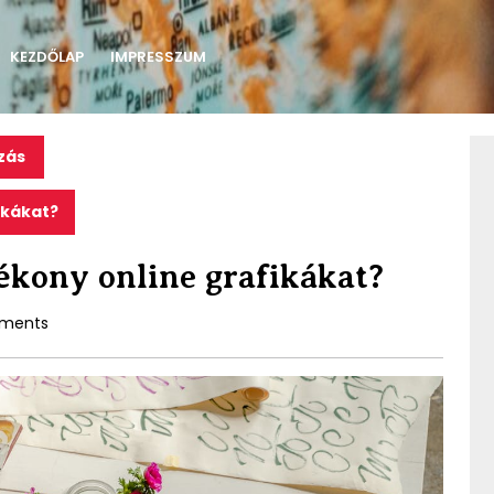
KEZDŐLAP
IMPRESSZUM
zás
ikákat?
kony online grafikákat?
ments