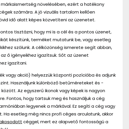
a márkaismertség növelésében, ezért a hatékony
cégek számára. A jó vizuális tartalom kellően
övid idő alatt képes közvetíteni az üzenetet.
fontos tisztázni, hogy mi is a cél és a pontos üzenet,
fikát készítünk, terméket mutatunk be, vagy esetleg
 kikhez szólunk. A célközönség ismerete segít abban,
nt az ő igényeikhez igazítsuk. Sőt az üzenet
z igazítani.
ék vagy akció) helyezzük központi pozícióba és adjunk
zínt. Használjunk különböző betűméreteket és -
g között. Az egyszerű ikonok vagy képek is nagyon
e. Fontos, hogy tartsuk meg és használjuk a cég
 harmóniában legyenek a márkával. Ez segíti a cég vagy
. Ha esetleg még nincs profi céges arculatunk, akkor
zakosodott
céggel, mert ez alapvető fontosságú a