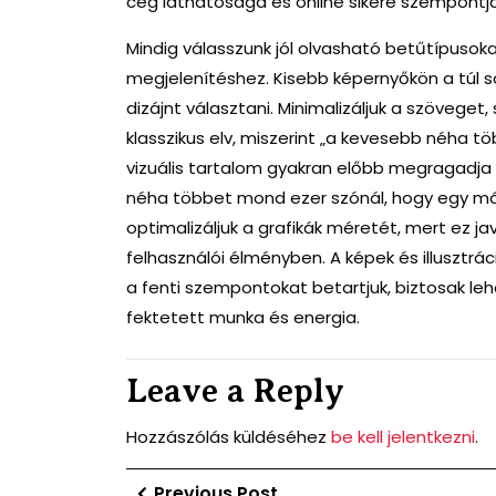
cég láthatósága és online sikere szempontjá
Mindig válasszunk jól olvasható betűtípusok
megjelenítéshez. Kisebb képernyőkön a túl s
dizájnt választani. Minimalizáljuk a szöveget,
klasszikus elv, miszerint „a kevesebb néha t
vizuális tartalom gyakran előbb megragadja 
néha többet mond ezer szónál, hogy egy más
optimalizáljuk a grafikák méretét, mert ez jav
felhasználói élményben. A képek és illusztr
a fenti szempontokat betartjuk, biztosak le
fektetett munka és energia.
Leave a Reply
Hozzászólás küldéséhez
be kell jelentkezni
.
Bejegyzés
Previous
Previous Post