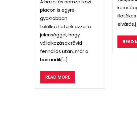
A hazai és nemzetközi
keresőop
piacon is egyre
illetéke
gyakrabban
elvárás,[.
találkozhatunk azzal a
jelenséggel, hogy
READ 
vállalkozások rövid
fennállás után, már a
harmadik[...]
READ
READ MORE
MORE