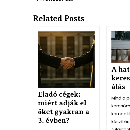
Post
navigáció
Related Posts
Eladó
cégek:
miért
adják
el
őket
A ha
gyakran
keres
a
3.
álás
évben?
Eladó cégek:
Mind a p
miért adják el
keresőm
őket gyakran a
kompatib
3. évben?
készítés
tulajdo