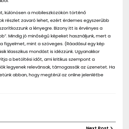
ból.
at, különösen a mobileszközökön történő
ok részlet zavaró lehet, ezért érdemes egyszerűbb
 szorítkozzunk a lényegre. Bizony itt is érvényes a
öbb”. Mindig jó minőségű képeket használjunk, mert a
a figyelmet, mint a szöveges. (Ráadásul egy kép
ik klasszikus mondást is idézzünk. Ugyanakkor
ítja a betöltési időt, ami kritikus szempont a
ációk legyenek relevánsak, támogassák az üzenetet. Ha
hetünk abban, hogy megtérül az online jelenlétbe
Next
Next Post