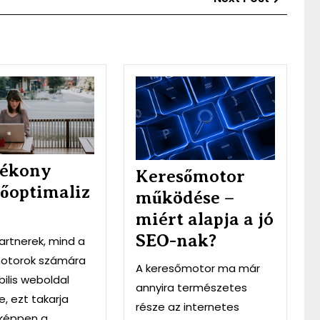
Post
A
Keresőm
hatékony
működé
keresőoptimalizálás
–
miért
alapja
a
tékony
Keresőmotor
jó
őoptimaliz
SEO-
működése –
nak?
miért alapja a jó
SEO-nak?
artnerek, mind a
otorok számára
A keresőmotor ma már
ilis weboldal
annyira természetes
e, ezt takarja
része az internetes
nképpen a