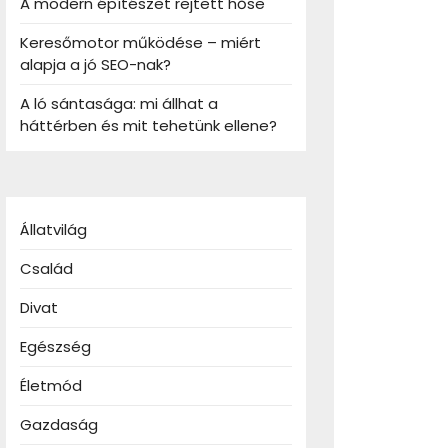
A modern építészet rejtett hőse
Keresőmotor működése – miért
alapja a jó SEO-nak?
A ló sántasága: mi állhat a
háttérben és mit tehetünk ellene?
Állatvilág
Család
Divat
Egészség
Életmód
Gazdaság