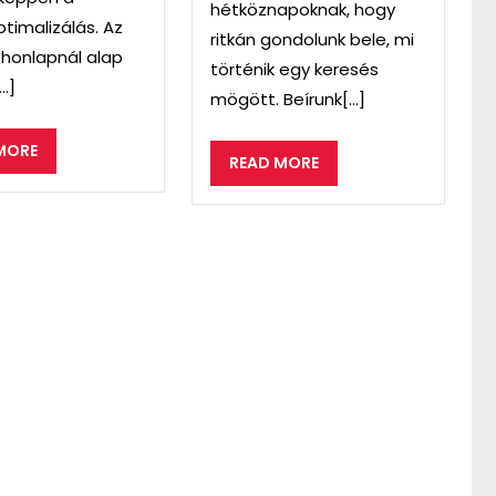
hétköznapoknak, hogy
timalizálás. Az
ritkán gondolunk bele, mi
s honlapnál alap
történik egy keresés
..]
mögött. Beírunk[...]
READ
MORE
READ
READ MORE
MORE
MORE