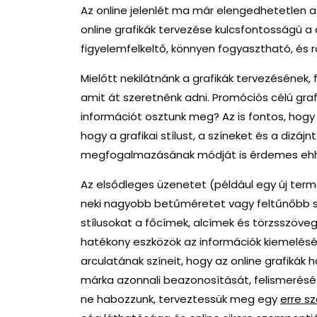
Az online jelenlét ma már elengedhetetlen 
online grafikák tervezése kulcsfontosságú a 
figyelemfelkeltő, könnyen fogyasztható, és r
Mielőtt nekilátnánk a grafikák tervezésének, 
amit át szeretnénk adni. Promóciós célú gra
információt osztunk meg? Az is fontos, hogy
hogy a grafikai stílust, a színeket és a dizáj
megfogalmazásának módját is érdemes ehhe
Az elsődleges üzenetet (például egy új term
neki nagyobb betűméretet vagy feltűnőbb s
stílusokat a főcímek, alcímek és törzsszöve
hatékony eszközök az információk kiemelésér
arculatának színeit, hogy az online grafikák
márka azonnali beazonosítását, felismerését
ne habozzunk, terveztessük meg egy
erre s