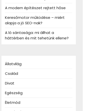
A modern építészet rejtett hőse
Keresőmotor működése – miért
alapja a jó SEO-nak?
A ló sántasága: mi állhat a
háttérben és mit tehetünk ellene?
Állatvilág
Család
Divat
Egészség
Életmód