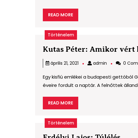
READ
READ MORE
MORE
Történelem
Kutas Péter: Amikor vért
admin
április 21, 2021
admin
0 Com
Egy kisfiú emlékei a budapesti gettóból
éveire fordult a naptár. A felnőttek állandó
READ
READ MORE
MORE
Történelem
Erdé
Erdélyi Lajos: Túlélés