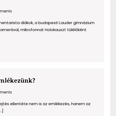
s:
ments
lés
entarista diákok, a budapesti Lauder gimnázium
amerával, mikrofonnal: Holokauszt túlélőként
Emlékezem,
emlékezünk?
emlékszel
ments
–
emlékezünk?
ejtés ellentéte nem is az emlékezés, hanem az
.]