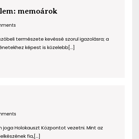
Személyes
nelem: memoárok
múlt
mments
és
történelem:
óbeli természete kevéssé szorul igazolásra; a
memoárok
netekhez képest is közelebb[...]
mments
et?
an joga Holokauszt Központot vezetni. Mint az
lkészének fia,[...]