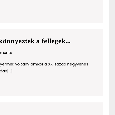
Kutas
 könnyeztek a fellegek…
Péter:
ments
Amikor
vért
 Gyermek voltam, amikor a XX. zázad negyvenes
könnyeztek
an[...]
a
fellegek…
lyi