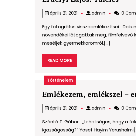
Lajo
admin
április 21, 2021
admin
0 Com
Túlé
Egy fotográfus visszaemlékezései Dokum
növendékei látogattak meg, filmfelvevő k
meséljek gyermekkoromról,[...]
READ
READ MORE
MORE
Történelem
Emlékezem, emlékszel – 
admin
április 21, 2021
admin
0 Com
Szántó T. Gábor „Lehetséges, hogy a fel
igazságosság?” Yosef Hayim Yerushalmi[..