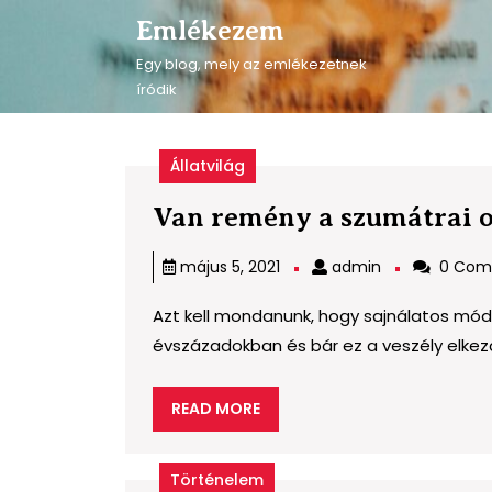
Skip
Emlékezem
to
content
Egy blog, mely az emlékezetnek
Skip
íródik
to
content
Állatvilág
Van remény a szumátrai 
admin
május 5, 2021
admin
0 Com
Azt kell mondanunk, hogy sajnálatos módo
évszázadokban és bár ez a veszély elkezdt
READ
READ MORE
MORE
Történelem