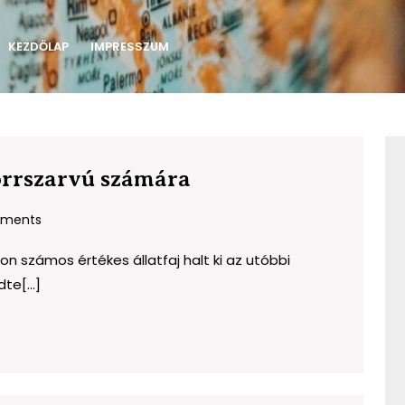
KEZDŐLAP
IMPRESSZUM
Van
orrszarvú számára
remény
ments
a
szumátrai
n számos értékes állatfaj halt ki az utóbbi
orrszarvú
e[...]
számára