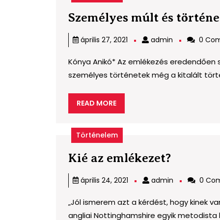
Személyes múlt és törté
admin
április 27, 2021
admin
0 Co
Kónya Anikó* Az emlékezés eredendően sz
személyes történetek még a kitalált törté
READ
READ MORE
MORE
Történelem
Kié
Kié az emlékezet?
az
admin
április 24, 2021
admin
0 Co
emlékez
„Jól ismerem azt a kérdést, hogy kinek v
angliai Nottinghamshire egyik metodista le