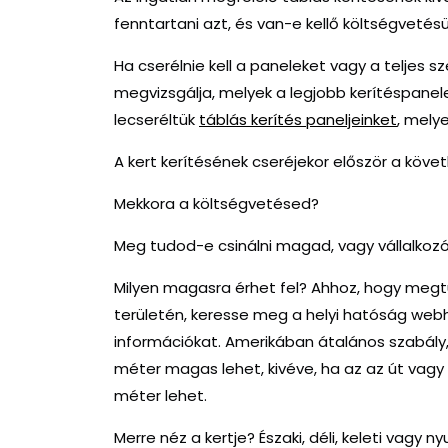
fenntartani azt, és van-e kellő költségvetés
Ha cserélnie kell a paneleket vagy a teljes s
megvizsgálja, melyek a legjobb kerítéspanel
lecseréltük
táblás kerítés paneljeinket
, melye
A kert kerítésének cseréjekor először a köve
Mekkora a költségvetésed?
Meg tudod-e csinálni magad, vagy vállalkozó
Milyen magasra érhet fel? Ahhoz, hogy meg
területén, keresse meg a helyi hatóság web
információkat. Amerikában átalános szabály, 
méter magas lehet, kivéve, ha az az út vagy
méter lehet.
Merre néz a kertje? Északi, déli, keleti vagy n