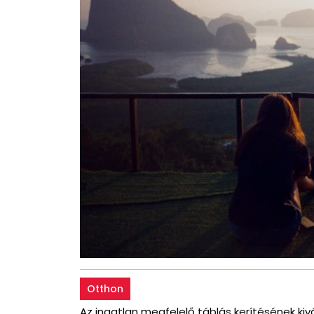
Otthon
Az ingatlan megfelelő táblás kerítésének ki