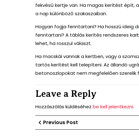
fekvésű kertje van. Ha magas kerítést épít, 
a nap különböző szakaszaiban.
Hogyan fogja fenntartani? Ha hosszú ideig do
fenntartani? A táblás kerítés rendszeres k
lehet, ha rosszul választ.
Ha macskái vannak a kertben, vagy a szomsz
tartós kerítést kell telepíteni. Az állandó ug
betonoszlopokat nem megfelelően szerelik f
Leave a Reply
Hozzászólás küldéséhez
be kell jelentkezni
.
Bejegyzés
Previous
Previous Post
Post
navigáció