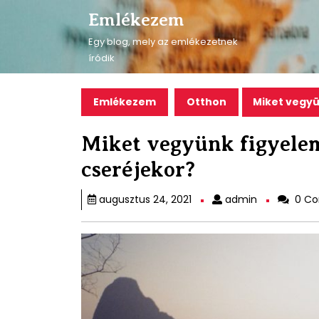
Skip
Emlékezem
to
content
Egy blog, mely az emlékezetnek
Skip
íródik
to
content
Emlékezem
Otthon
Miket vegyü
Miket vegyünk figyelem
cseréjekor?
admin
augusztus 24, 2021
admin
0 C