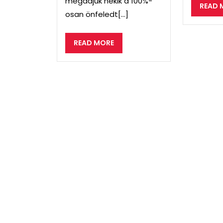
megadjuk nekik a 100%-
READ 
osan önfeledt[...]
READ
READ MORE
MORE