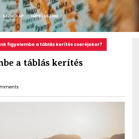
KEZDŐLAP
IMPRESSZUM
nk figyelembe a táblás kerítés cseréjekor?
be a táblás kerítés
omments