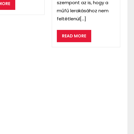
szempont az is, hogy a
READ
MORE
MORE
műfű lerakásához nem
feltétlenül[...]
READ
READ MORE
MORE