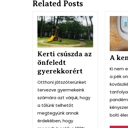
Related Posts
Kerti
csúszda
az
önfeledt
gyerekkorért
Kerti csúszda az
A ken
önfeledt
Ki nem e
gyerekkorért
a pék on
Otthoni játszóterünket
kovászk
tervezve gyermekeink
tanfoly
számára azt várjuk, hogy
pandémia
a tőlünk telhetőt
kényszer
megtegyünk annak
bolti éle
érdekében, hogy