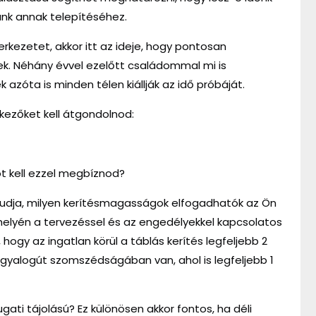
ünk annak telepítéséhez.
zerkezetet, akkor itt az ideje, hogy pontosan
ek. Néhány évvel ezelőtt családommal mi is
k azóta is minden télen kiállják az idő próbáját.
tkezőket kell átgondolnod:
t kell ezzel megbíznod?
tudja, milyen kerítésmagasságok elfogadhatók az Ön
helyén a tervezéssel és az engedélyekkel kapcsolatos
hogy az ingatlan körül a táblás kerítés legfeljebb 2
 gyalogút szomszédságában van, ahol is legfeljebb 1
yugati tájolású? Ez különösen akkor fontos, ha déli