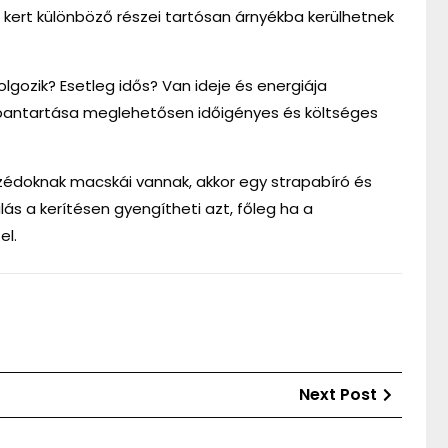
a kert különböző részei tartósan árnyékba kerülhetnek
lgozik? Esetleg idős? Van ideje és energiája
arbantartása meglehetősen időigényes és költséges
édoknak macskái vannak, akkor egy strapabíró és
rálás a kerítésen gyengítheti azt, főleg ha a
el.
Next
Next Post
Post