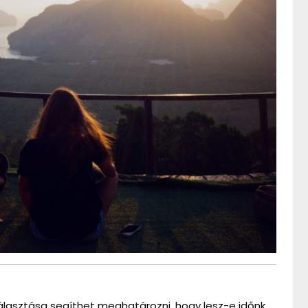
választása segíthet meghatározni, hogy lesz-e időnk