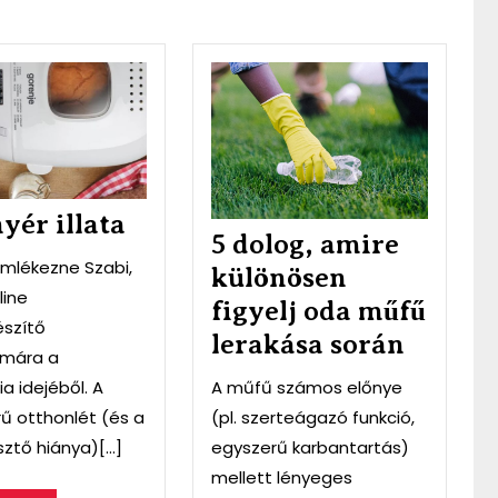
A
5
kenyér
dolog,
illata
amire
különös
figyelj
oda
műfű
yér illata
5 dolog, amire
lerakása
mlékezne Szabi,
során
különösen
line
figyelj oda műfű
észítő
lerakása során
amára a
 idejéből. A
A műfű számos előnye
ű otthonlét (és a
(pl. szerteágazó funkció,
sztő hiánya)[...]
egyszerű karbantartás)
mellett lényeges