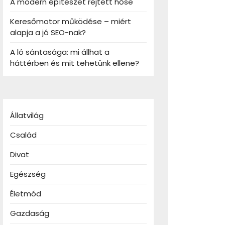
A modern építészet rejtett hőse
Keresőmotor működése – miért
alapja a jó SEO-nak?
A ló sántasága: mi állhat a
háttérben és mit tehetünk ellene?
Állatvilág
Család
Divat
Egészség
Életmód
Gazdaság